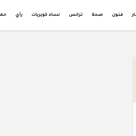
ار
فنون
صحة
ترانس
نساء كويريات
رأي
حمل