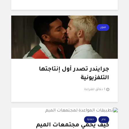
فنون
جرايندر تُصدر أول إنتاجتها
التلفزيونية
1 دقائق للقراءة
عام
حماية
كيف يحمي مجتمعات الميم