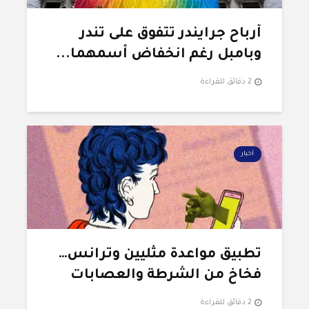
أرباح جرايندر تتفوق على تندر
وبامبل رغم انخفاض أسمهما...
2 دقائق للقراءة
أخبار
تطبيق مواعدة مثليين وترانس…
فخاخ من الشرطة والعصابات
2 دقائق للقراءة