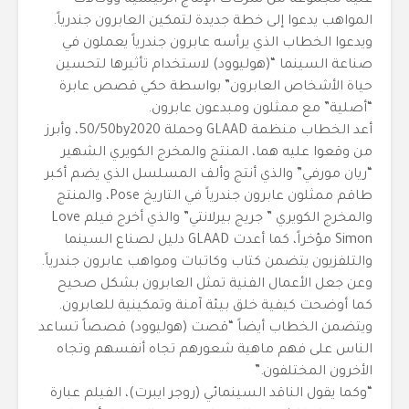
عليه مجموعة من شركات الإنتاج الرئيسية ووكالات
المواهب يدعوا إلى خطة جديدة لتمكين العابرون جندرياً.
ويدعوا الخطاب الذي يرأسه عابرون جندرياً يعملون في
صناعة السينما “(هوليوود) لاستخدام تأثيرها لتحسين
حياة الأشخاص العابرون” بواسطة حكي قصص عابرة
“أصلية” مع ممثلون ومبدعون عابرون.
أعد الخطاب منظمة GLAAD وحملة 50/50by2020، وأبرز
من وقعوا عليه هما، المنتج والمخرج الكويري الشهير
“ريان مورفي” والذي أنتج وألف المسلسل الذي يضم أكبر
طاقم ممثلون عابرون جندرياً في التاريخ Pose، والمنتج
والمخرج الكويري ” جريج بيرلانتي” والذي أخرج فيلم Love
Simon مؤخراً، كما أعدت GLAAD دليل لصناع السينما
والتلفزيون يتضمن كتاب وكاتبات ومواهب عابرون جندرياً.
وعن جعل الأعمال الفنية تمثل العابرون بشكل صحيح
كما أوضحت كيفية خلق بيئة آمنة وتمكينية للعابرون.
ويتضمن الخطاب أيضاً “قصت (هوليوود) قصصاً تساعد
الناس على فهم ماهية شعورهم تجاه أنفسهم وتجاه
الأخرون المختلفون.”
“وكما يقول الناقد السينمائي (روجر ايبرت)، الفيلم عبارة