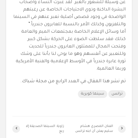
عن وسيلة للشعور بالغير. لقد عبرت النساء وأصحاب
البشرة الداكنة وذوي الاحتياجات الخاصة عن رغبتهم
الواضحة في وجود قصص أصلية تعبر عنهم في السينما
والتلفزيون وكذلك الأمر بالنسبة للعابرون جندرياً.”
أما وسائل الإعلام الخاصة بمجتمعات الميم والعامة
كذلك فقد سلطت الضوء على الحركة بشكل كبير
وفتحت المجال للممثلون العابرون جندرياً للحديث
وللتعبير عن أنفسهم وهو ما يوحي لنا بأننا على وشك
ثورة عابرة جندرياً في الأوسط الإعلامية والفنية الأمريكية
وربما العالمية.
تم نشر هذا المقال في العدد الرابع من مجلة شباك.
ترانس
سينما كويرية
الفنان المصري هشام
زاوية: السينما الصديقة إلا
سليم يعلن أن ابنه ترانس
ربع