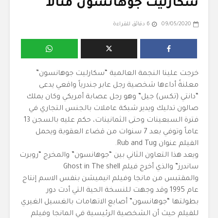
سكارليت جوهانسون مثالاً
09/05/2020
6 دقائق للقراءة
خرجت علينا النجمة العالمية “سكارليت جوهانسون”
معلنةً أداءها شخصية رجل عابر جندرياً واقعي يدعى
“دانتي (تكس) جيل” وهو رجل عصابة أمريكي وكان يملك
صالون تدليك ويدير شبكة عاملات بالجنس التجاري في
فترة السبعينات وحتى الثمانينات، حكم عليه بالسجن 13
عاماً وتوفي بعد 7 سنوات من قضاء العقوبة ويحمل
الفيلم عنوان Rub and Tug.
ويعد هذا التعاون الثاني بين “جوهانسون” والمخرج “روبرت
ساندرز” والذي أخرج فيلم Ghost in The shell
والمقتبس من مانجا وفيلم انيميشن بنفس الاسم إنتاج
عام 1995 وقد وجهت للنسخة الحية التي أدت دور
بطولتها “جوهانسون” أصابع الاتهامات بالغسيل الغيري
للفيلم حيث أن الشخصية الرئيسية في المانجا وفيلم