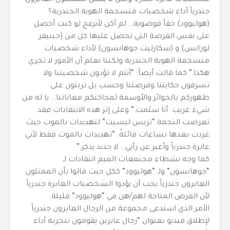
شخصيات عابرة جندرياً ولكن لا يمكن للممثلون العابرون
جندرياً أداء شخصيات منسجمة الهوية الجندرية؟
(هوليوود) حقاً فوضوية… لم أكن لأنزعج لو كنت أحصل
على نفس الفرصة التي تحصل عليها كل من (جينيفر
لورانس) و (سكارليت جوهانسون) لأداء شخصيات
منسجمة الهوية الجندرية ولكننا نعلم أن الأمور لا تجري
هكذا.” كما قالت أيضاً: “أنتم لا تؤدون شخصيتنا ولا
تسرقون حكايتنا وفرصتنا وحسب بل تربتون على
ظهوركم بالجوائز والأوسمة لمحاكتكم معاناتنا… يا له من
شيء غريب. أنا سئمت.” وعلى إثر هذه الانتقادات فقد
تعرضت النجمة “تريس ليسيت” لتهديدات بالموت حيث
غردت بعدها بساعات قائلةً: “تهديدات بالموت فقط لأني
عابرة جندرياً وأعبر عن رأيي… لا جديد يذكر.”
كما وجه نشطاء مجتمعات الميم انتقادات لـ
“جوهانسون” ولـ “هوليوود” ككل حيث قالوا بأن الممثلون
العابرون جندرياً يجب أن يؤدوا الشخصيات العابرة جندرياً
لأن الفرص المتاحة لهم/هن في “هوليوود” قليلة.
الأمر الذي استدعى مجموعة من الرجال العابرون جندرياً
لإطلاق فيديو بعنوان “رجال عابرين يقومون بتجربة أداء