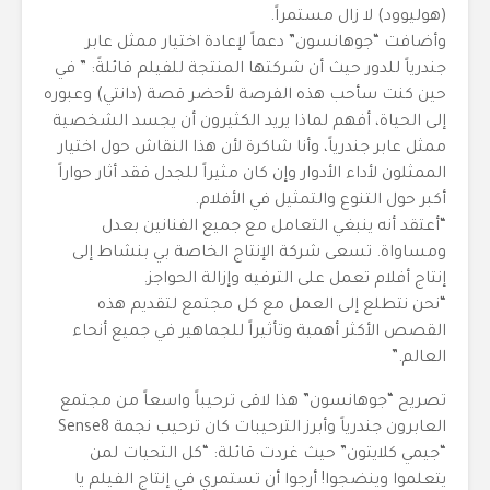
(هوليوود) لا زال مستمراً.
وأضافت “جوهانسون” دعماً لإعادة اختيار ممثل عابر
جندرياً للدور حيث أن شركتها المنتجة للفيلم قائلةً: ” في
حين كنت سأحب هذه الفرصة لأحضر قصة (دانتي) وعبوره
إلى الحياة، أفهم لماذا يريد الكثيرون أن يجسد الشخصية
ممثل عابر جندرياً، وأنا شاكرة لأن هذا النقاش حول اختيار
الممثلون لأداء الأدوار وإن كان مثيراً للجدل فقد أثار حواراً
أكبر حول التنوع والتمثيل في الأفلام.
“أعتقد أنه ينبغي التعامل مع جميع الفنانين بعدل
ومساواة. تسعى شركة الإنتاج الخاصة بي بنشاط إلى
إنتاج أفلام تعمل على الترفيه وإزالة الحواجز.
“نحن نتطلع إلى العمل مع كل مجتمع لتقديم هذه
القصص الأكثر أهمية وتأثيراً للجماهير في جميع أنحاء
العالم.”
تصريح “جوهانسون” هذا لاقى ترحيباً واسعاً من مجتمع
العابرون جندرياً وأبرز الترحيبات كان ترحيب نجمة Sense8
“جيمي كلايتون” حيث غردت قائلة: “كل التحيات لمن
يتعلموا وينضجوا! أرجوا أن تستمري في إنتاج الفيلم يا