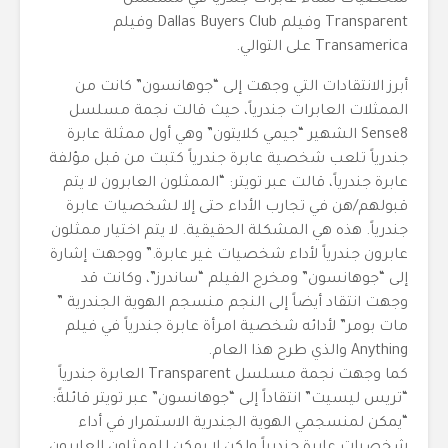
شخصيات نساء عابرات جندرياً في مسلسل
Transparent وفيلم Dallas Buyers Club وفيلم
Transamerica على التوالي.
أبرز الانتقادات التي وجهت إلى “جوهانسون” كانت من
الممثلات العابرات جندرياً، حيث قالت نجمة مسلسل
Sense8 الشهير “جيمي كلايتون” وهي أول ممثلة عابرة
جندرياً تلعب شخصية عابرة جندرياً كتبت من قبل مؤلفة
عابرة جندرياً، قالت عبر تويتر: “الممثلون العابرون لا يتم
قبولهم/هن في تجارب الأداء حتى إلا لشخصيات عابرة
جندرياً. هذه هي المشكلة الحقيقية. لا يتم اختيار ممثلون
عابرون جندرياً لأداء شخصيات غير عابرة.” ووجهت إشارة
إلى “جوهانسون” ومخرج الفيلم “ساندرز”، وكانت قد
وجهت انتقاد أيضاً إلى النجم منسجم الهوية الجندرية ”
مات بومر” لأدائه شخصية امرأة عابرة جندرياً في فيلم
Anything والذي طرح هذا العام.
كما وجهت نجمة مسلسل Transparent العابرة جندرياً
“تريس ليسيت” انتقاداً إلى “جوهانسون” عبر تويتر قائلةً:
“يمكن لمنسجمي الهوية الجندرية الاستمرار في أداء