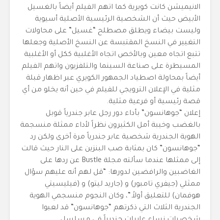
الانيميشن كانت كويرية كما اتهم الفيلم أيضاً بالغسيل
الأبيض حيث أن الشخصية الرئيسية الأصلية أسيوية
وليست بيضاء ويطلق مصطلح “غسيل” على محاولات
التغيير في النسخ المقتبسة عن النسخ الأصلية وجعلها
تتبع اتجاه معين وبالأخص اتجاه الأغلبية ككل أو الأغلبية
المسيطرة على صناعة السينما والتلفزيون واتهم الفيلم
أيضاً بمحاولة اصطياد الجمهور الكويري عبر اظهار قبلة
مثلية في الإعلان الترويجي للفيلم في حين أنه يخلو من أي
قصة رئيسية أو فرعية مثلية.
إعلان “جوهانسون” بأداء دور رجل عابر جندرياً قوبل
بالغضب وخيبة أمل الكثيرون نظراً لأداء ممثلة منسجمة
الهوية الجندرية شخصية عابر جندرياً مرة أخرى ولكن رد
“جوهانسون” كان بمثابة صب البنزين على النار حيث قالت
إلى ممثلها عندما سألته مجلة Bustle عن ردها على
الغاضبين والرافضين لدورها: “قل لهم أنه عليهم سؤال
ممثلي (جيفري تامبور) و (جاريد ليتو) و (فيليسيتي
هوفمان) للتعليق أولاً.”، وكان النجوم منسجمي الهوية
الجندرية الثلاث التي ذكرتهم “جوهانسون” قد لعبوا