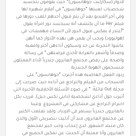
لأدوار (سكارليت جوهانسون)” حيث يقومون بتجسيد
شخصيات لعبتها “جوهانسون” في أفلام شهيرة لها
وفي آخر الفيديو بعد أن يتم قبول أحدهم للعب دورها في
فيلم Her ما أن يكتشف أنه سيجسد دور امرأة يقول
“أعتذر لا يمكنني قبول الدور لأن النساء مهمشات في
(هوليوود) ويجب أن يقمن هن بهذه الأدوار كما أنهن
عاشوا التجربة عن جد وسيكون أداءهن أكثر واقعية
وصدقاً وأشعر بالغرابة لأخذي فرصتهن.” في رسالة
واضحة على رفض مجتمع العابرون جندرياً لأداء الممثلون
منسجمون الهوية الجندرية.
ردود الفعل الغاضبة هذه أجبرت “جوهانسون” على
الانسحاب من الفيلم والتراجع عن أداءه حيث صرحت إلى
مجلة Out قائلةً: ” في ضوء الأسئلة الأخلاقية الأخيرة التي
أثيرت حول أداءي لشخصية (دانتي تكس جيل)، قررت بكل
احترام التراجع عن مشاركتي في المشروع. وعينا
بالعابرون جندرياً يستمر في الازدياد، ولقد تعلمت الكثير
عن مجتمع العابرون منذ أن أدليت بتصريحي الأول والذي
كان متبلد الشعور. لدي إعجاب وحب كبير لمجتمع
العابرون وأنا ممتنة أن الحديث عن تمكين الجميع في