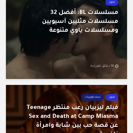
فنون
مسلسلات BL: أفضل 32
مسلسلات مثليين آسيويين
ومسلسلات ياوي متنوعة
16 دقائق للقراءة
فنون
نساء كويريات
فيلم ليزبيان رعب منتظر Teenage
Sex and Death at Camp Miasma
عن قصة حب بين شابة وامرأة