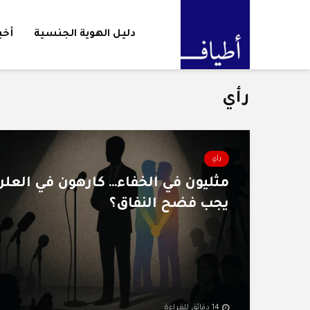
دليل الهوية الجنسية
أخب
رأي
رأي
مثليون في الخفاء… كارهون في العلن
يجب فضح النفاق؟
14 دقائق للقراءة