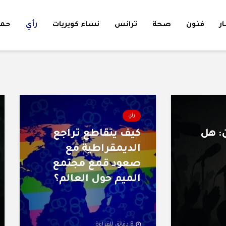
ار
فنون
صحة
ترانس
نساء كويريات
رأي
حمل
رأي
: هل
كيف يتقاطع تراجع
الديمقراطية مع
صعود قمع مجتمع
الميم حول العالم؟
8 دقائق للقراءة