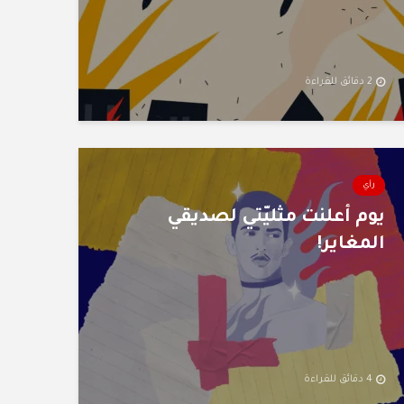
2 دقائق للقراءة
رأي
يوم أعلنت مثليّتي لصديقي
المغاير!
4 دقائق للقراءة