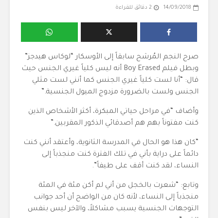
14/09/2018
2 دقائق للقراءة
صرح النجم المُرشح سابقاً إلى الأوسكار “لوكاس هيدجز”
وبطل فيلم Boy Erased أنه ليس كلياً غيري الجنس حيث
قال: “أنا لست كلياً غيري الجنس كما أنني لست مثلي
الجنس ولست بالضرورة مزدوج الميول الجنسية.”
وأضاف “في مراحل حياتي المبكرة، أكثر الأشخاص الذين
كنت مفتوناً بهم هم أصدقائي الذكور المقربين.”
“كان
هذا هو الحال في المدرسة الثانوية، وأعتقد أنني كنت
دائماً على دراية بأني في تلك الفترة كنت منجذباً إلى
النساء، لقد كنت أقف على طيفاً”.
وتابع: “شعرت بالخجل من أني لم أكن مئة في المئة
منجذباً إلى النساء، لأنه كان من الواضح أن أحد جوانب
التوجهات الجنسية يسبب مشاكلاً، والآخر ليس بنفس