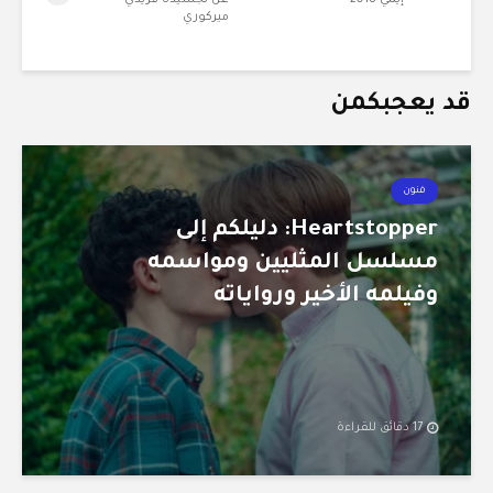
إيمي 2018
عن تجسيده فريدي
ميركوري
قد يعجبكمن
فنون
Heartstopper: دليلكم إلى
مسلسل المثليين ومواسمه
وفيلمه الأخير ورواياته
17 دقائق للقراءة