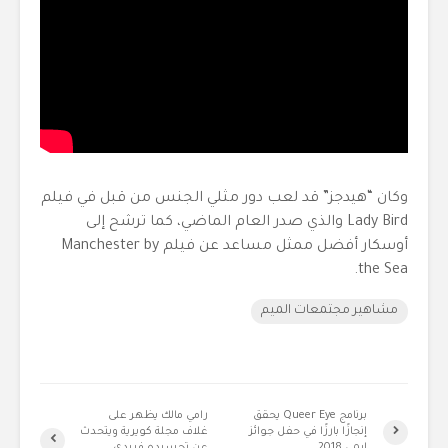
وكان “هيدجز” قد لعب دور مثلي الجنس من قبل في فيلم
Lady Bird والذي صدر العام الماضي، كما ترشح إلى
أوسكار أفضل ممثل مساعد عن فيلم Manchester by
the Sea.
مشاهير مجتمعات الميم
برنامج Queer Eye يحقق
رامي مالك يظهر على
إنجازًا بارزًا في حفل جوائز
غلاف مجلة كويرية ويتحدث