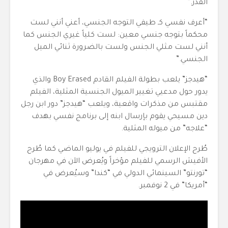
القدر.”
“أعرف نفسي كـ طيفي التوجه الجنسي، أعني أنني لست
محكماً بتوجه جنسي معين: لست كلياً غيري الجنس كما
أنني لست مثلي الجنس ولست بالضرورة ثنائي الميل
الجنسي.”
“هيدجز” يلعب بطولة الفيلم القادم Boy Erased والذي
يدور حول مدعيي تغيير الميول الجنسية المثلية، الفيلم
مقتبس من مذكرات واقعية، ويلعب “هيدجز” دور ابن رجل
دين مسيحي يقوم بإرسال ابنه إلى برنامج نفسي بهدف
“علاجه” من ميوله المثلية.
طُرح الإعلان الترويجي للفيلم في يوليو الماضي كما طُرح
الأفيش الرسمي للفيلم مؤخراً ويُعرض الآن في مهرجان
“تورنتو” السينمائي الدولي في “كندا” وسيُعرض في
“أمريكا” في 2 نوفمبر.