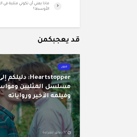
ماذا يعني أن تكوني مثلية في 
الأوسط؟
قد يعجبكمن
فنون
Heartstopper: دليلكم إل
مسلسل المثليين ومواس
وفيلمه الأخير ورواياته
17 دقائق للقراءة