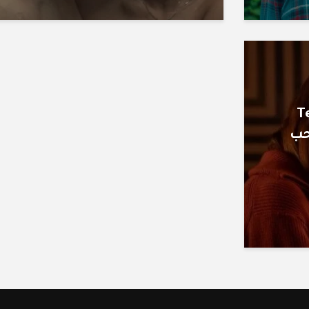
T
ة حب