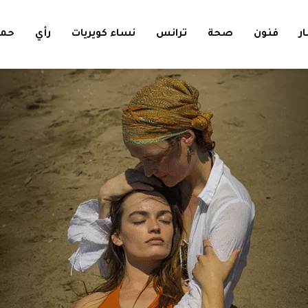
ار
فنون
صحة
ترانس
نساء كويريات
رأي
حمل