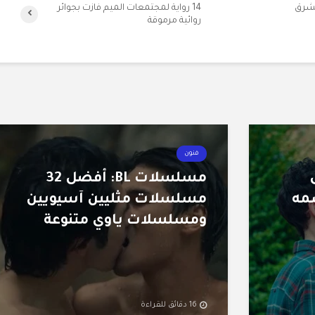
الشرق
14 رواية لمجتمعات الميم فازت بجوائر
روائية مرموقة
فنون
ى
مسلسلات BL: أفضل 32
مه
مسلسلات مثليين آسيويين
ومسلسلات ياوي متنوعة
16 دقائق للقراءة