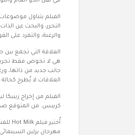
في نقل الجو العام والتوتر
الفيلم يتناول موضوعات م
التحرر، والبحث عن الذات
والرغبة، والتمرد على القو
العلاقة التي تجمع بين 
هي لا تخوض فقط تجربة ح
جانب جديد من ذاتها، ورغ
العلاقات لا يُطرح كحالة
الفيلم من إخراج ريبيكا 
كريبس. من المتوقع صدور ال
أُختير 
مهرجان برلين السينمائي ال