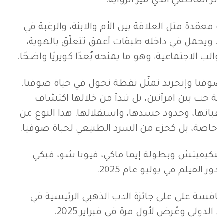
 العاطفي الذي ميّز الرواية.
عقدة مثل العلاقة بين الأم والابنة، والرغبة في
. ويحمل في داخله طبقات أعمق تتعلّق بالهوية،
الب الاجتماعية، وهو ما يمنحه بُعدًا كويريًا واضحًا.
صوفيا وإنجريد تمثّل نقطة تحول في حياة صوفيا.
ب بين امرأتين، بل تبدأ من خلالها اكتشاف
باتها، وحدود جسدها، واستقلالها. هذا النوع من
 خاصة، بل كجزء من السرد الطبيعي لحياة صوفيا.
لينكيفيتش وبطولة إيما ماكي، فيونا شو، فيكي
فيلم في يوليو عام 2025.
فيلم Hot Milk للمنافسة على على جائزة الدب الذهبي الرئيسية في
دولي وعُرض لأول مرة في فبراير 2025.