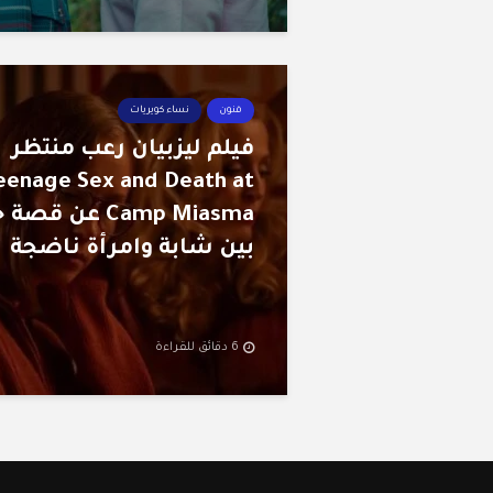
فنون
نساء كويريات
فيلم ليزبيان رعب منتظر
eenage Sex and Death at
Camp Miasma عن قص
بين شابة وامرأة ناضجة
6 دقائق للقراءة