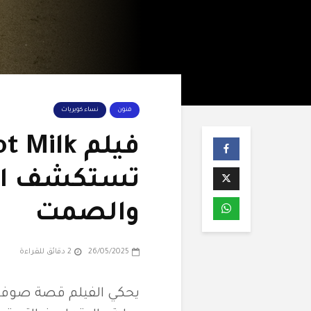
فنون
نساء كويريات
تستكشف الرغ
والصمت
26/05/2025
2 دقائق للقراءة
يحكي الفيلم قصة صوفي