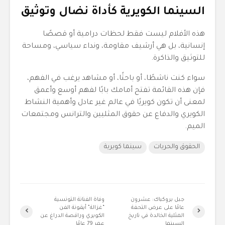
السينما الكويرية كأداة نضال وتوثيق
هذه الأفلام ليست فقط لحظات درامية أو قصصًا
إنسانية، بل هي أرشيف مقاومة، ونداء سياسي، ومساحة
للتوثيق والذاكرة.
سواء كنت ناشطًا، أو باحثًا، أو مشاهد يرغب في الفهم،
فإن هذه القائمة تفتح أمامك بابًا لفهم أوسع وأعمق
لمعنى أن تكون كويريًا في عالم غير عادل وأهمية النشاط
الكويري والدفاع عن حقوق المثليين والترانس ومجتمعات
الميم.
الحقوق والحريات
سينما كويرية
جبل بروكباك: عشرون
وفاة الفنانة التونسية
عامًا على عرض التحفة
“غزالة” أيقونة الفن
المثلية الخالدة في تاريخ
الكويري وراقصة الدراغ عن
السينما
عمر 79 عامًا