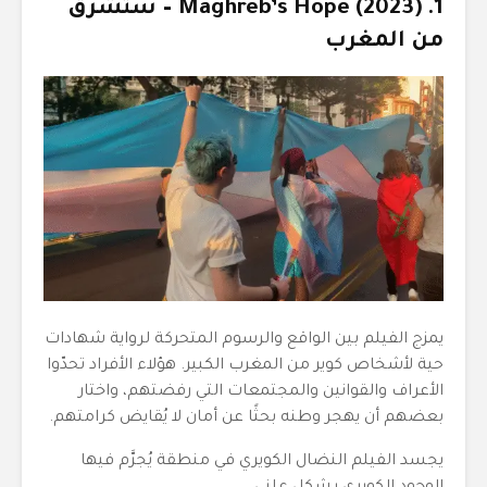
1. Maghreb’s Hope (2023) – ستشرق
من المغرب
يمزج الفيلم بين الواقع والرسوم المتحركة لرواية شهادات
حية لأشخاص كوير من المغرب الكبير. هؤلاء الأفراد تحدّوا
الأعراف والقوانين والمجتمعات التي رفضتهم، واختار
بعضهم أن يهجر وطنه بحثًا عن أمان لا يُقايض كرامتهم.
يجسد الفيلم النضال الكويري في منطقة يُجرَّم فيها