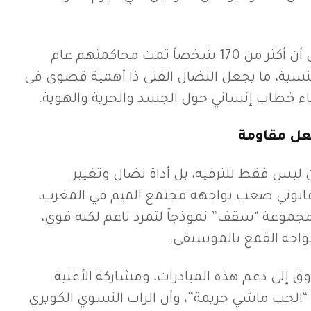
أشارت تقارير حقوقية إلى أن أكثر من 170 شخصاً تمت محاكمتهم عام
لجنسية، ما يجعل النضال الفني ذا أهمية قصوى في
ناء خطاب إنساني حول الجسد والحرية والهوية.
عل مقاومة
“489” أن الفن ليس فقط للترفيه، بل أداة نضال وتغيير
انوني صعب يواجهه مجتمع الميم في المغرب،
مجموعة “سقف” نموذجاً لتمرد ناعم لكنه قوي،
يواجه القمع بالموسيقى.
ق إلى دعم هذه المبادرات، ومشاركة الأغنية
ن “الحب ماشي جريمة”، وأن الراب النسوي الكويري