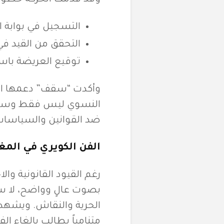
التسجيل في بوابة ا
التحقق من القيد في ا
توقيع العريضة باست
وأكدت “سقف” دعمها الكا
النسوي ليس فقط وسيلة 
ضد القوانين والسياسات ا
الفن الكويري في الم
رغم القيود القانونية وا
بصوت عالٍ وواضح، لا سي
الحرية والنقاش. ويشهد ا