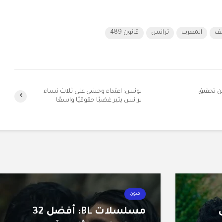
نف
المغرب
ترانس
قانون 489
ن تحقيق
تونس: اعتداء وحشي على ثلاث نساء
ترانس يثير غضبًا حقوقيًا واسعًا
فنون
ى
مسلسلات BL: أفضل 32