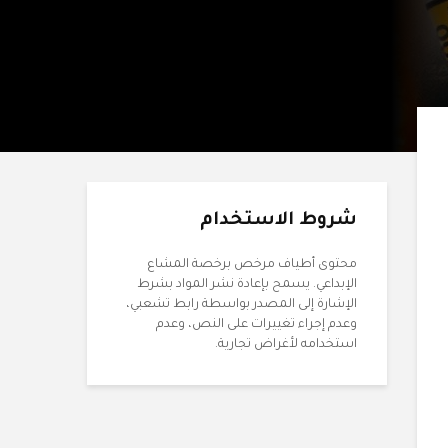
شروط الاستخدام
محتوى أطياف مرخص برخصة المشاع
الإبداعي. يسمح بإعادة نشر المواد بشرط
الإشارة إلى المصدر بواسطة رابط تشعبي،
وعدم إجراء تغييرات على النص، وعدم
استخدامه لأغراض تجارية.