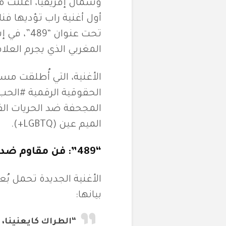
وشمال إفريقيا، أعلنت 
أول أغنية راب تؤديها فنا
المغربي الذي يجرم العلا
الحقوقية الرقمية #الحب
المجحفة ضد الحريات الف
الميم عين (LGBTQ+).
“489”: فن مقاوم ضد التجريم القانوني
الأغنية الجديدة تحمل بُ
بيانها:
“الطراك كايعنينا، و