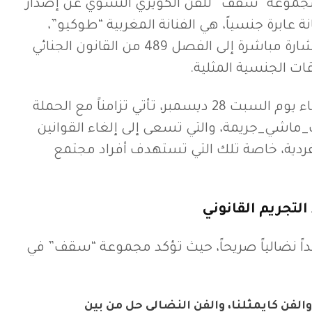
مجموعة “سقف” للفن الكويري النسوي عن إصدار
نة عابرة جنسياً، هي الفنانة المغربية “طوكيو”،
تحت عنوان “489”، في إشارة مباشرة إلى الفصل 489 من القانون الجنائي
قات الجنسية المثلية.
الأغنية، التي أُطلقت مساء يوم السبت 28 ديسمبر، تأتي تزامناً مع الحملة
_ماشي_جريمة، والتي تسعى إلى إلغاء القوانين
ردية، خاصة تلك التي تستهدف أفراد مجتمع
عداً نضالياً صريحاً، حيث تؤكد مجموعة “سقف” في
الفن كايمثلنا، والفن النضالي حل من بين