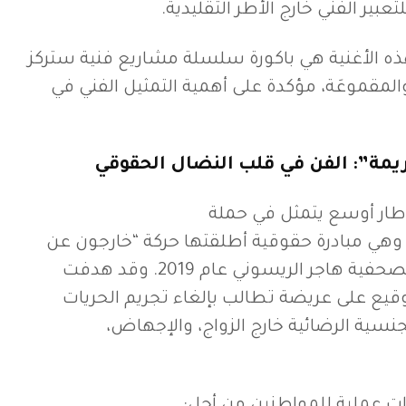
عبير الفني خارج الأطر التقليدية.
ه الأغنية هي باكورة سلسلة مشاريع فنية ستركز
لمقموعَة، مؤكدة على أهمية التمثيل الفني في
مة”: الفن في قلب النضال الحقوقي
489” ضمن إطار أوسع يتمثل في حملة
هي مبادرة حقوقية أطلقتها حركة “خارجون عن
القانون”، عقب اعتقال الصحفية هاجر الريسوني عام 2019. وقد هدفت
ملة إلى جمع 5000 توقيع على عريضة تطالب بإلغاء تجريم الحريات
جنسية الرضائية خارج الزواج، والإجهاض،
 عملية للمواطنين من أجل: