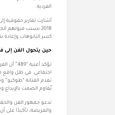
الفردية.
2018 بسبب ميولهم ا
كسر التابوهات وإعادة ب
حين يتحول الفن إلى ف
تؤكد أغنية 
اجتماعي. في ظل واقع ق
تقدم الفنانة “طوكيو” و
يُقاوم الصمت بالإبداع و
ندعو جمهور الفن والحقو
والعريضة، تأكيدًا على أ