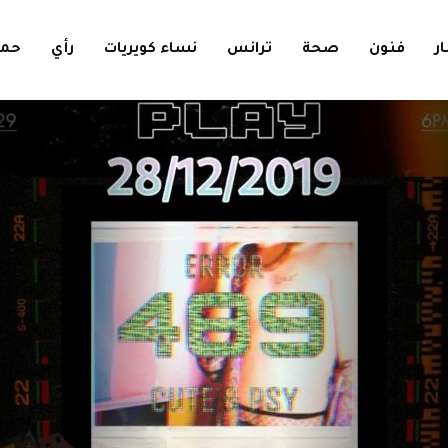
ار
فنون
صحة
ترانس
نساء كويريات
رأي
حمل