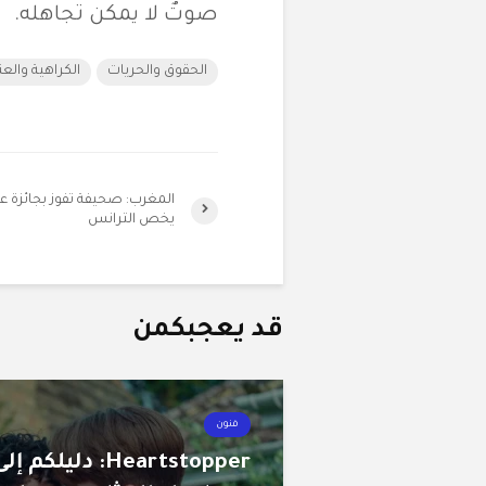
صوتٌ لا يمكن تجاهله.
الحقوق والحريات
الكراهية والع
المغرب: صحيفة تفوز بجائزة ع
يخص الترانس
قد يعجبكمن
فنون
Heartstopper: دليلكم إل