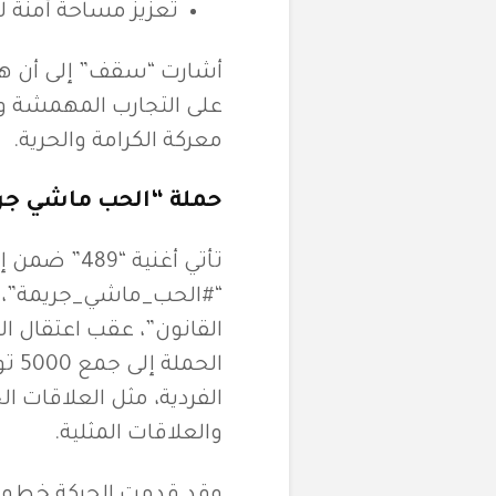
تعزيز مساحة آمنة للت
أشارت “سقف” إلى أن هذ
على التجارب المهمشة وا
معركة الكرامة والحرية.
حملة “الحب ماشي جري
تأتي أغنية “
“#الحب_ماشي_جريمة”، و
الح
الفردية، مثل العلاقات ال
والعلاقات المثلية.
وقد قدمت الحركة خطوات