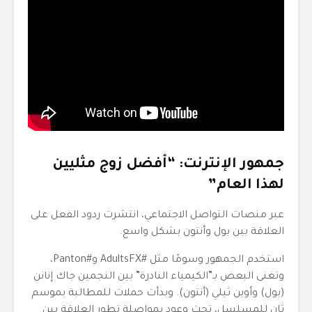
جمهور الإنترنت: “أفضل زوج مثليين
لهذا العام”
عبر منصات التواصل الاجتماعي، انتشرت ردود الفعل على
العلاقة بين بول وأنتون بشكل واسع.
استخدم الجمهور وسومًا مثل #AdultsFX و#Panton،
وتغنى البعض بـ”الكيمياء النادرة” بين النجمين جاك إنانن
(بول) وأوين ثيلي (أنتون). وبدأت حملات للمطالبة بموسم
ثانٍ للمسلسل، تحت وعود بمواصلة تطور العلاقة بين