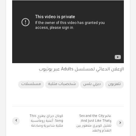
الإعلان الدعائي لمسلسل Adults عبر يوتيوب
تلفزيون
ديزني بلس
شخصيات مثلية
مسلسلات
عالم Sex and the City
كونان جراي يطرح This
وAnd Just Like That:
Song: أغنية رومانسية
تمثيل كويري متطور بين
مثلية شاعرية وصادقة
التقدّم والنقد