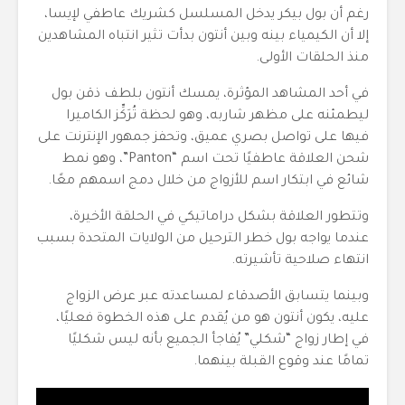
رغم أن بول بيكر يدخل المسلسل كشريك عاطفي لإيسا،
إلا أن الكيمياء بينه وبين أنتون بدأت تثير انتباه المشاهدين
منذ الحلقات الأولى.
في أحد المشاهد المؤثرة، يمسك أنتون بلطف ذقن بول
ليطمئنه على مظهر شاربه، وهو لحظة تُرَكِّز الكاميرا
فيها على تواصل بصري عميق، وتحفز جمهور الإنترنت على
شحن العلاقة عاطفيًا تحت اسم “Panton”، وهو نمط
شائع في ابتكار اسم للأزواج من خلال دمج اسمهم معًا.
وتتطور العلاقة بشكل دراماتيكي في الحلقة الأخيرة،
عندما يواجه بول خطر الترحيل من الولايات المتحدة بسبب
انتهاء صلاحية تأشيرته.
وبينما يتسابق الأصدقاء لمساعدته عبر عرض الزواج
عليه، يكون أنتون هو من يُقدم على هذه الخطوة فعليًا،
في إطار زواج “شكلي” يُفاجأ الجميع بأنه ليس شكليًا
تمامًا عند وقوع القبلة بينهما.