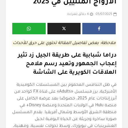
الأزواج المثليين في 2025
05/07/2025
4 دقائق للقراءة
ملاحظة: بعض تفاصيل المقالة تحتوي على حرق للأحداث
دراما شبابية على طريقة الجيل زد تثير
إعجاب الجمهور وتعيد رسم ملامح
العلاقات الكويرية على الشاشة
في ظل التنافس المحموم بين المسلسلات الكوميدية
الأميركية، برز مسلسل «Adults» على قناة FX كواحد من
أبرز إنتاجات عام 2025، خصوصًا بعد عرضه الكامل على
منصة Hulu في الولايات المتحدة ومنصة Disney+ في
منطقة الشرق الأوسط وشمال أفريقيا. يقدم المسلسل
صورة ساخرة وجريئة عن الحياة اليومية لجيل
العشرينيات في نيويورك، وسط تحولات نفسية، ومهنية،