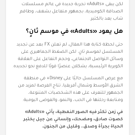
لكن يبقى «Adults» تجربة جديدة في عالم مسلسلات
الصداقة الكوميدية، بجمهور متفاعل بشغف، وطاقم
شاب يعد بالكثير.
هل يعود «Adults» في موسم ثانٍ؟
حتى لحظة كتابة هذا المقال، لم تعلن FX بعد عن تجديد
المسلسل لموسم ثانٍ. لكن الضغط الجماهيري على
وسائل التواصل الاجتماعي، وحجم التفاعل على العلاقة
الكويرية الرئيسية، يشكلان عنصرًا قويًا للدفع نحو تجديده.
مع عرض المسلسل حاليًا على Disney+ في منطقة
الشرق الأوسط وشمال أفريقيا، تتاح الفرصة لمزيد من
الجمهور للتعرف على هذه الشخصيات المتنوعة،
ومتابعة رحلتها في الحب، والنمو، والفوضى اليومية.
في زمن تكثر فيه الصور النمطية، يأتي «Adults»
كصوت صادق، ومضحك، وإنساني عن جيل يختبر
الحياة بجرأة وصدق.. وقليل من الجنون.