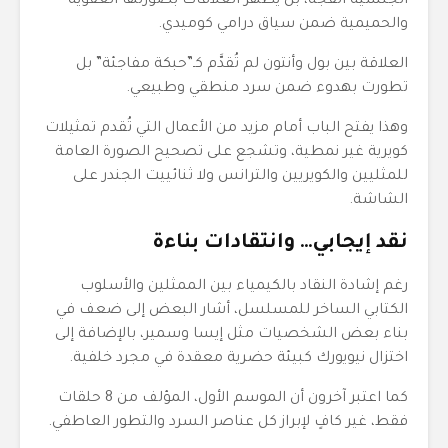
الجنسية الفجة، بل يُظهر العلاقات بصورتها العفوية
والحميمية ضمن سياق درامي كوميدي.
العلاقة بين بول وأنتون لم تُقدَّم كـ”حبكة مفاجئة” بل
تطورت بهدوء ضمن سرد منطقي وطبيعي.
وهذا يفتح الباب أمام مزيد من الأعمال التي تُقدم تمثيلات
كويرية غير نمطية، وتشجع على تصحيح الصورة العامة
للمثليين والكويريين والترانس ولا ثنائييت الجندر على
الشاشة.
نقد إيجابي… وانتقادات بناءة
رغم إشادة النقاد بالكيمياء بين الممثلين والأسلوب
الكتابي الساخر للمسلسل، أشار البعض إلى ضعف في
بناء بعض الشخصيات مثل إيسا وسمير، بالإضافة إلى
اختزال نيويورك كبيئة حضرية معقدة في مجرد خلفية.
كما اعتبر آخرون أن الموسم الأول، المؤلف من 8 حلقات
فقط، غير كافٍ لإبراز كل عناصر السرد والتطور العاطفي.