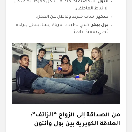
أنتون
: شخصية اجتماعية بشكل مفرط، يخاف من
الارتباط العاطفي.
سمير
: شاب متردد وعاطل عن العمل.
بول بيكر
: كندي لطيف، شريك إيسا، يتحلى ببراءة
تُخفي تعقيدًا داخليًا.
من الصداقة إلى الزواج “الزائف”:
العلاقة الكويرية بين بول وأنتون