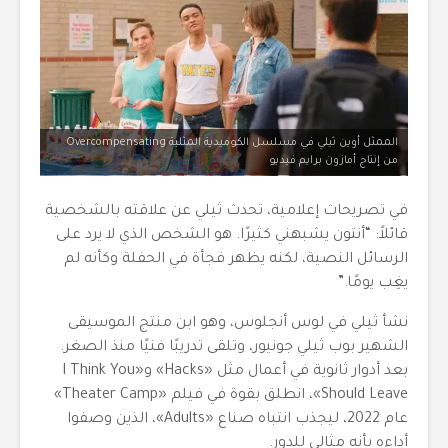
الممثل أوين ثيلي في مسلسل الكوميدية المثلية Overcompensating
من إنتاج أمازون برايم فيديو
في تصريحات إعلامية، تحدث ثيلي عن علاقته بالشخصية
قائلاً: “أنتون يشبهني كثيرًا. هو الشخص الذي لا يرد على
الرسائل النصية، لكنه يظهر فجأة في الحفلة وكأنه لم
يغِب يومًا.”
نشأ ثيلي في لوس أنجلوس، وهو ابن منتج الموسيقى
الشهير بوب ثيلي جونيور، وتلقى تدريبًا فنيًا منذ الصغر.
بعد أدوار ثانوية في أعمال مثل «Hacks» و«I Think You
Should Leave»، انطلق بقوة في فيلم «Theater Camp»
عام 2022، ليجذب انتباه صناع «Adults»، الذين وصفوا
أداءه بأنه مثالي للدور.