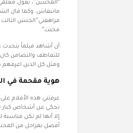
“المخنثين”، يقول معلم
ماتبقاش. وكما قال الشق
مخنث”
أن أشاهد فيلماً يتحدث ع
للتعاطف والتضامن كان ثو
ومثل كل الذين اعرفهم ورأ
هوية مقحمة في ا
عرفتني هذه الأفلام على
تحكي عن أشخاص كبار في
إلا أنها لم تكن مناسبة ل
أفضل بمراحل من المحتوى