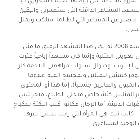
من الجامعة، واحتفالهما بمرور 40 عاماً على زواجها. تخيلت شعوري لو
د، المشاعر الدافئة التي ستغمرني واليقين
ً مايعبر عن المشاعر التي لطالما امتلكت ويمثل
نفسي.
في عامي الحادي عشر، سنة 2008 لم يكن هذا المشهد الرقيق ما مثل
لهويتي المثلية وإنما كان مشهداً إباحياً عثرت
الإنترنت. وطوال سنوات مراهقتي اللاحقة كان
وفر كتمثيل للمثلين ولمجتمع الميم عموما
الميول والعابرين جنسياً). إما هذا أو المحتوى
ر المثليين كأشخاص منحلي الطباع، متحرشين
ت الدنيئة. أما الرجال فكانوا قلب النكتة بمكياج
كانت تلك هي المرآة التي رأيت نفسي عبرها
 الوحيد لمشاعري.