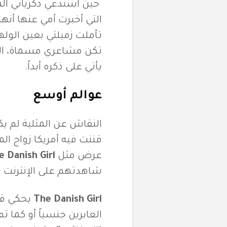
حين استدعي ذكرياتي المب
التي أخبرت أمي عنها أنها 
تأملت زميلتي بعين الول
تكن مشاعري مسماة، الحب
يأتي على ذكره أبداً.
عوالم أوسع
قننت فيه أمريكا زواج ال
عرض مثل T
e Danish Girl
شاهدتهم على الإنترنت ب
The Danish Girl
يحكي قصة
العابرين جنسياً أو كما