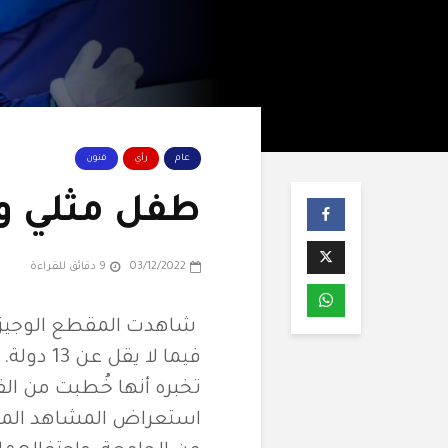
عام
رأي
فنون
طفل مثلي ود
03/12/2022
9 دقائق للقراءة
شاهدت المقطع الوجيز ا
فيما لا 
تخبره أنها خُطبت من الف
استعراض المشاهد المحو