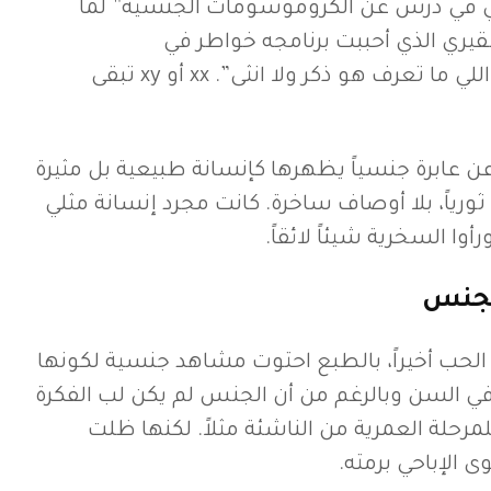
ي في درس عن الكروموسومات الجنسية” لما
يري الذي أحببت برنامجه خواطر في
مراهقتي”الجنس الثالث اللي ما تعرف هو ذكر ولا انثى”. xx أو xy تبقى
ن عابرة جنسياً يظهرها كإنسانة طبيعية بل مثيرة
رياً، بلا أوصاف ساخرة. كانت مجرد إنسانة مثلي
وا السخرية شيئاً لائقاً.
لجنس
 الحب أخيراً، بالطبع احتوت مشاهد جنسية لكونها
 السن وبالرغم من أن الجنس لم يكن لب الفكرة
لمرحلة العمرية من الناشئة مثلاً. لكنها ظلت
 الإباحي برمته.