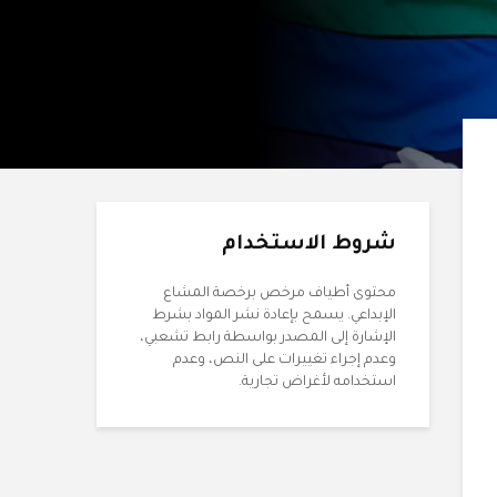
شروط الاستخدام
محتوى أطياف مرخص برخصة المشاع
الإبداعي. يسمح بإعادة نشر المواد بشرط
الإشارة إلى المصدر بواسطة رابط تشعبي،
وعدم إجراء تغييرات على النص، وعدم
استخدامه لأغراض تجارية.