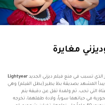
يزني مغايرة
لذي تسبب في منع فيلم ديزني الجديد
Lightyear
يقل عن 13 دولة. يبدأ المشهد بصديقة بظ يطير (بطل الفيلم) وهي
تاة التي تحب. ثم ولمدة تقل عن دقيقة يتم
رية في حياتهما سوياً، ولادة طفلهما، تخرجه