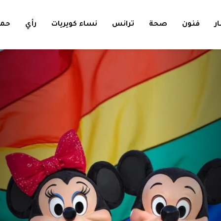
ار
فنون
صحة
ترانس
نساء كويريات
رأي
حمل