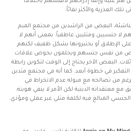
 هم عليه وإنما إدراكهم لأنفسهم باختلاف
لك العذرية والأكثر نقائاً.
لناشئة، البعض من الراشدين من مجتمع الميم
 لا جنسيين ومثليين عاطفياً. بمعنى أنهم لا
لى الإطلاق أو يختبرونها بشكل طفيف لكنهم
خاص من نفس جنسهم ويحلمون بخوض علاقات
ئلات. البعض الآخر يحتاج إلى الوقت لتكوين رابطة
التفكير في خطوة أبعد. كما أنه في مجتمع متدين
رغم من تصالحه مع ميوله عدم الانخراط في
مع معتقداته الدينية لكن الأمر لا ينفي هويته.
الجنسي المبالغ فيه لكلمة مثلي غير عملي ومؤذي.