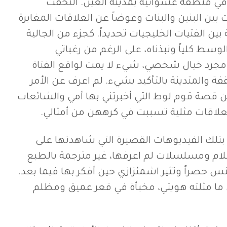
 في منطقة عشوائية بمدينة العين. التحقت
 البنين والبنات وعوضاً عن العلاقات المغايرة
بين الفتيات الخليجيات تحديداً. كجزء من الجالية
لوسط كلياً ونبذناه، على الرغم من رغباتي
جرد خيال شخصي، شيء لا يمت لواقع الفتاة
فة والمتدينة بالتأكيد بشيء. لم اعرف عن الأمر
 من قصة قوم لوط التي أخبرتني بها أمي والشائعات
علاقات مثلية تسببت في كرههن من أمثالي.
تلك الفيديوهات القصيرة التي شاهدتها على
لام ومسلسلات لم اعرفها، غير مترجمة بالطبع
 حصراً وتثير اشمئزازي حين أفكر بها فيما بعد.
 ما مثلته هويتي، مخبأة في قعر عميق ومظلم