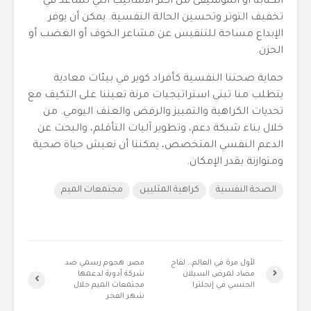
الكتابة أو الموسيقى من أكثر الأساليب التي تساعد في
تخفيف التوتر وتحسين الحالة النفسية. يمكن أن يوفر
الإبداع مساحة للتنفيس عن مشاعر الخوف أو الغضب أو
الحزن.
حماية صحتنا النفسية كأفراد كوير في بيئات معادية
يتطلب منا تبني استراتيجيات مرنة تعيننا على التكيف مع
تحديات الكراهية والتمييز والرفض والعنف اليومي. من
خلال بناء شبكة دعم، وتطوير آليات التأقلم، والبحث عن
الدعم النفسي المتخصص، يمكننا أن نعيش حياة صحية
ومتوازنة بقدر الإمكان.
الصحة النفسية
كراهية المثليين
مجتمعات الميم
لأول مرة في العالم… لقاح
مصر: هجوم رسمي ضد
مضاد لمرض السيلان
شركة أدوية لدعمها
الجنسي في إنجلترا
مجتمعات الميم خلال
شهر الفخر