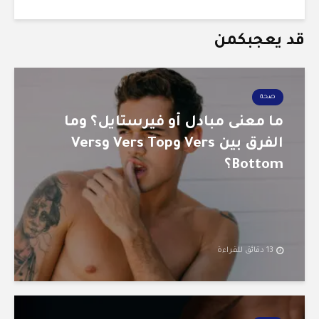
قد يعجبكمن
صحة
ما معنى مبادل أو فيرستايل؟ وما
الفرق بين Vers وVers Top وVers
Bottom؟
13 دقائق للقراءة