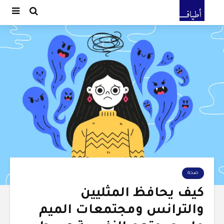
صحة
كيف يحافظ المثليين
والترانس ومجتمعات الميم