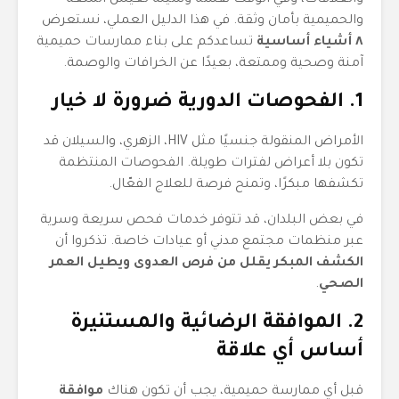
والعلاقات، وفي الوقت نفسه وسيلة لعيش المتعة
والحميمية بأمان وثقة. في هذا الدليل العملي، نستعرض
٨ أشياء أساسية
تساعدكم على بناء ممارسات حميمية
آمنة وصحية وممتعة، بعيدًا عن الخرافات والوصمة.
1. الفحوصات الدورية ضرورة لا خيار
الأمراض المنقولة جنسيًا مثل HIV، الزهري، والسيلان قد
تكون بلا أعراض لفترات طويلة. الفحوصات المنتظمة
تكشفها مبكرًا، وتمنح فرصة للعلاج الفعّال.
في بعض البلدان، قد تتوفر خدمات فحص سريعة وسرية
عبر منظمات مجتمع مدني أو عيادات خاصة. تذكروا أن
الكشف المبكر يقلل من فرص العدوى ويطيل العمر
الصحي
.
2. الموافقة الرضائية والمستنيرة
أساس أي علاقة
قبل أي ممارسة حميمية، يجب أن تكون هناك
موافقة