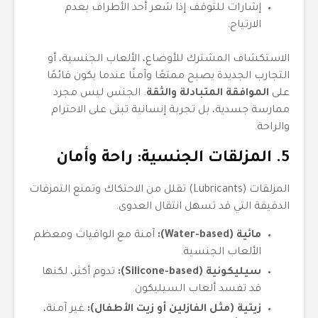
إشارات للتوقف إذا شعر أحد الأطراف بعدم
الارتياح.
الاستكشاف المشترك للأوضاع، الألعاب الجنسية، أو
التجارب الجديدة يصبح ممتعًا وآمنًا عندما يكون قائمًا
على
الموافقة المتبادلة والثقة
. الجنس ليس مجرد
ممارسة جسدية، بل تجربة إنسانية تبنى على الاحترام
والراحة.
5. المزلقات الجنسية: راحة وأمان
المزلقات (Lubricants) تقلل من الاحتكاك وتمنع التمزقات
الدقيقة التي قد تسهل انتقال العدوى.
مائية (Water-based):
آمنة مع الواقيات ومعظم
الألعاب الجنسية.
سيليكونية (Silicone-based):
تدوم أكثر، لكنها
قد تفسد ألعاب السيليكون.
زيتية (مثل الفازلين أو زيت الأطفال):
غير آمنة،