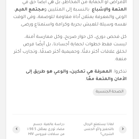
الأمراض أو الحماية من المخاطر، بل هي أيضًا حق في
المتعة والإشباع
. بالنسبة إلى المثليين و
مجتمع الميم
،
الوعي والمعرفة يمثلان أداة مقاومة للوصمة، وفي الوقت
نفسه وسيلة للعيش بحرية وكرامة واستمتاع ورضى.
كل فحص دوري، كل حوار صريح، وكل ممارسة آمنة،
ليست فقط خطوات لحماية أجسادنا، بل أيضًا فرص
لخلق علاقات أكثر دفئًا، وحميمية أكثر صدقًا، وتجارب أكثر
متعة.
تذكروا:
المعرفة هي تمكين، والوعي هو طريق إلى
الأمان والمتعة معًا
.
الصحة الجنسية
لماذا يستمتع الرجال
دراسة عالمية: جسم
بالتحفيز و/أو الجنس
مضاد ثوري يعطّل 98.5٪
الشرجي؟
من سلالات فيروس HIV