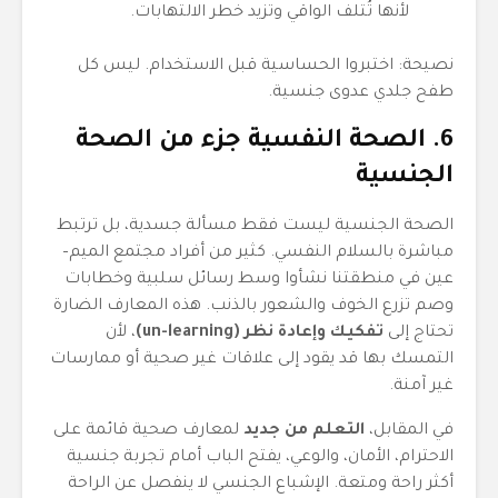
لأنها تُتلف الواقي وتزيد خطر الالتهابات.
نصيحة: اختبروا الحساسية قبل الاستخدام. ليس كل
طفح جلدي عدوى جنسية.
6. الصحة النفسية جزء من الصحة
الجنسية
الصحة الجنسية ليست فقط مسألة جسدية، بل ترتبط
مباشرة بالسلام النفسي. كثير من أفراد مجتمع الميم–
عين في منطقتنا نشأوا وسط رسائل سلبية وخطابات
وصم تزرع الخوف والشعور بالذنب. هذه المعارف الضارة
تحتاج إلى
تفكيك وإعادة نظر (un-learning)
، لأن
التمسك بها قد يقود إلى علاقات غير صحية أو ممارسات
غير آمنة.
في المقابل،
التعلم من جديد
لمعارف صحية قائمة على
الاحترام، الأمان، والوعي، يفتح الباب أمام تجربة جنسية
أكثر راحة ومتعة. الإشباع الجنسي لا ينفصل عن الراحة