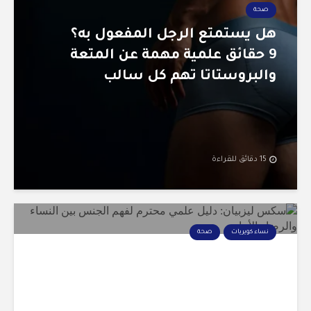
صحة
هل يستمتع الرجل المفعول به؟
9 حقائق علمية مهمة عن المتعة
والبروستاتا تهم كل سالب
15 دقائق للقراءة
نساء كويريات
صحة
سكس ليزبيان: 12 حقيقة ضرورية
لفهم الجنس بين النساء المثلية
بدون خرافات