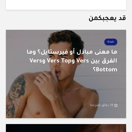
قد يعجبكمن
صحة
ما معنى مبادل أو فيرستايل؟ وما
الفرق بين Vers وVers Top وVers
Bottom؟
13 دقائق للقراءة