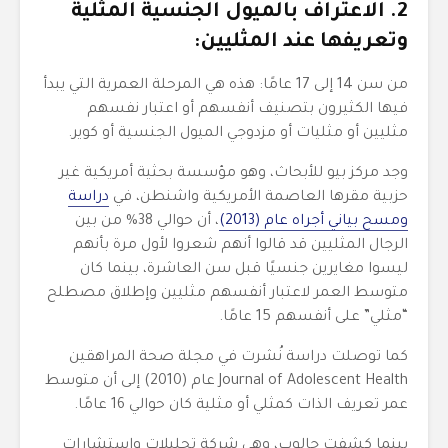
2. الاعتراف بالميول الجنسية المثلية
وتعريفها عند المثليين:
من سن 14 إلى 17 عامًا: هذه هي المرحلة العمرية التي يبدأ
فيها الكثيرون بتصنيف أنفسهم أو اعتبار نفسهم
مثليين أو مثليات أو مزدوجي الميول الجنسية أو كوير.
وجد مركز بيو للأبحاث، وهو مؤسسة بحثية أمريكية غير
حزبية مقرها العاصمة الأمريكية واشنطن، في
دراسة
ومسح بياني أجراه عام (2013)
، أن حوالي 38% من بين
الرجال المثليين قد قالوا أنهم شعروا لأول مرة بأنهم
ليسوا مغايرين جنسيًا قبل سن العاشرة، بينما كان
متوسط ​​العمر لاعتبار أنفسهم مثليين وإطلاق مصطلح
“مثلي” على أنفسهم 15 عامًا.
كما توصلت دراسة نُشرت في مجلة صحة المراهقين
Journal of Adolescent Health عام (2010) إلى أن متوسط ​​
عمر تعريف الذات كمثلي أو مثلية كان حوالي 16 عامًا.
بينما كشفت جالوب، وهي شركة تحليلات واستشارات