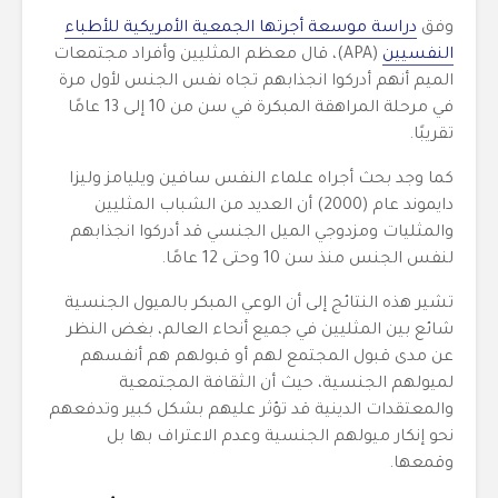
وفق
دراسة موسعة أجرتها الجمعية الأمريكية للأطباء
النفسيين
(APA)، قال معظم المثليين وأفراد مجتمعات
الميم أنهم أدركوا انجذابهم تجاه نفس الجنس لأول مرة
في مرحلة المراهقة المبكرة في سن من 10 إلى 13 عامًا
تقريبًا.
كما وجد بحث أجراه علماء النفس سافين ويليامز وليزا
دايموند عام (2000) أن العديد من الشباب المثليين
والمثليات ومزدوجي الميل الجنسي قد أدركوا انجذابهم
لنفس الجنس منذ سن 10 وحتى 12 عامًا.
تشير هذه النتائج إلى أن الوعي المبكر بالميول الجنسية
شائع بين المثليين في جميع أنحاء العالم، بغض النظر
عن مدى قبول المجتمع لهم أو قبولهم هم أنفسهم
لميولهم الجنسية، حيث أن الثقافة المجتمعية
والمعتقدات الدينية قد تؤثر عليهم بشكل كبير وتدفعهم
نحو إنكار ميولهم الجنسية وعدم الاعتراف بها بل
وقمعها.