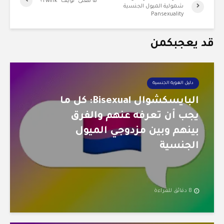
ما معنى “توينك” Twink؟
شمولية الميول الجنسية
Pansexuality
قد يعجبكمن
دليل الهوية الجنسية
البايسكشوال Bisexual: كل ما
يجب أن تعرفه عنهم والفرق
بينهم وبين مزدوجي الميول
الجنسية
8 دقائق للقراءة