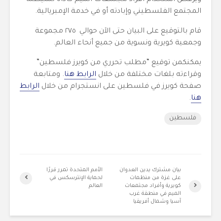
ويرفض استخدام أفراد مجتمعات الميم كأداة لشيطنة
المجتمع الفلسطيني وإبادته أو في خدمة الإمبريالية.
قام بالتوقيع على البيان حتى الآن حوالي ٢٧٥ مجموعة
وجمعية كويرية ونسوية من جميع أنحاء العالم.
يمكنكمن توقيع “مطلب تحرري من كويرز فلسطين”
وقراءته بلغات مختلفة من خلال
الرابط هنا
. ومتابعة
صفحة كويرز في فلسطين على انستجرام من خلال
الرابط
هنا
.
فلسطين
بيان مشترك يدين العدوان
الأمم المتحدة تمرر قررًا
على غزة من منظمات
لحماية الإنترسكس في
كويرية وأفراد مجتمعات
العالم
الميم في منطقة غرب
آسيا وشمال أفريقيا