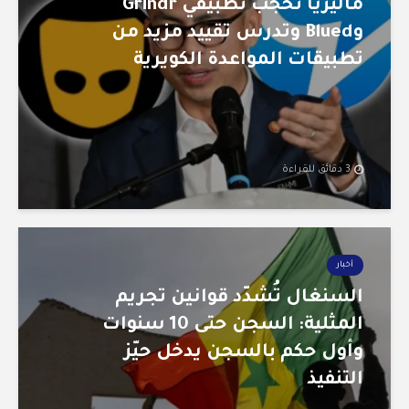
ماليزيا تحجب تطبيقي Grindr
وBlued وتدرس تقييد مزيد من
تطبيقات المواعدة الكويرية
3 دقائق للقراءة
أخبار
السنغال تُشدّد قوانين تجريم
المثلية: السجن حتى 10 سنوات
وأول حكم بالسجن يدخل حيّز
التنفيذ