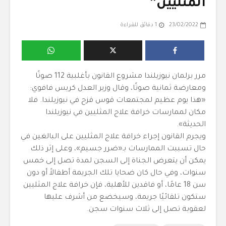
المثليين”
23/02/2022
1 دقائق للقراءة
مرر برلمان نيوزيلندا مشروع القانون بأغلبية 112 صوتًا
ومعارضة ثمانية صوتًا، وقال وزير العدل كريس فافوي:
«هذا يوم عظيم لمجتمعات قوس قزح في نيوزيلندا. فلا
مكان لممارسات خرافة علاج المثليين في نيوزيلندا
الحديثة».
ويجرم القانون إجراء خرافة علاج المثليين على البالغين في
حال تسببت الممارسات بـ«ضرر جسيم»، وعلى إثر ذلك
يمكن أن يتعرض الجناة إلى السجن لمدة تصل إلى خمس
سنوات، وفي حال كان ضحايا تلك الجريمة أطفالاً أو دون
سن 18 عامًا، أو فاقدين للأهلية، فإن خرافة علاج المثليين
ستكون تلقائيًا جريمة، وسيخضع من أشرف عليها
لعقوبة تصل إلى ثلاث سنوات سجن.