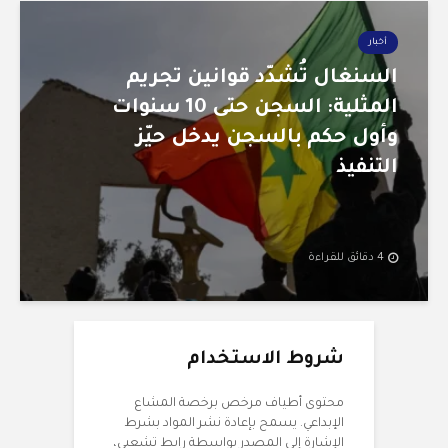
أخبار
السنغال تُشدّد قوانين تجريم
المثلية: السجن حتى 10 سنوات
وأول حكم بالسجن يدخل حيّز
التنفيذ
4 دقائق للقراءة
شروط الاستخدام
محتوى أطياف مرخص برخصة المشاع
الإبداعي. يسمح بإعادة نشر المواد بشرط
الإشارة إلى المصدر بواسطة رابط تشعبي،