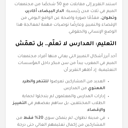
استند التقرير إلى مقابلات مع 50 شخصًا من مجتمعات
الميم في ثلاث مدن رئيسية:
الدار البيضاء، أكادير،
وتطوان
، مقدّمًا صورة واضحة عن الواقع اليومي من
الإقصاء والتمييز، وعارضًا توصيات مهمة لمعالجة هذا
الوضع الإنساني والحقوقي.
التعليم: المدارس لا تعلّم… بل تهمّش
أحد أبرز أشكال التمييز التي يعاني منها أفراد مجتمعات
الميم في المغرب يبدأ من سن مبكر داخل المؤسسات
التعليمية. إذ أظهر التقرير أن:
العديد من المشاركين تعرضوا
للتنمر والطرد
المعنوي
من المدارس.
إدارات المدارس والمعلمون لم يتدخلوا لحماية
الطلاب المختلفين، بل ساهم بعضهم في
التمييز
والإقصاء
.
في مدينة تطوان، لم يتمكن سوى
20% فقط
من
المشاركين من إكمال تعليمهم العالي حتى درجة