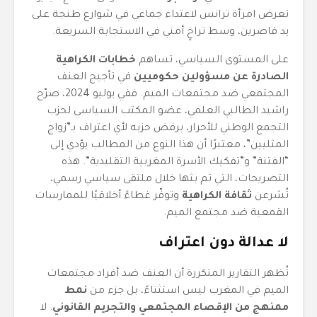
تعرض امرأة ترانس لاعتداء جماعي في شوارع طنجة على
يد قاصرين، وسط تراخٍ أمني في الاستجابة السريعة.
على المستوى السياسي، تساهم
خطابات الكراهية
الصادرة عن مسؤولين حكوميين
في تأجيج العنف
المجتمعي ضد مجتمعات الميم. ففي يوليو 2024، صرّح
راشيد الطالبي العلمي، عضو المكتب السياسي لحزب
التجمع الوطني للأحرار، برفض حزبه لأي اعتراف بـ”زواج
المثليين”، معتبرًا أن هذا النوع من المطالب يؤدي إلى
“الفتنة” و”تفكيك الأسرة المغربية التقليدية”. هذه
التصريحات، التي تم بثها خلال ملتقى سياسي رسمي،
تُشرعن
ثقافة الكراهية
وتوفّر غطاءً أخلاقيًا للممارسات
القمعية ضد مجتمع الميم.
لا عدالة دون اعتراف
تُظهر التقارير المتكررة أن العنف ضد أفراد مجتمعات
الميم في المغرب ليس استثناءً، بل جزء من
نمط
ممنهج من الإقصاء المجتمعي والتجريم القانوني
. لا