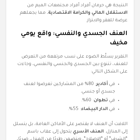
النتيجة هي حرمان أفراد أفراد مجتمعات الميم من
الاستقلال المالي والكرامة الاقتصادية
، مما يجعلهم
عرضة للفقر والابتزاز.
العنف الجسدي والنفسي: واقع يومي
مخيف
التقرير يسلّط الضوء على نسب مرتفعة من التعرض
للعنف، تتنوع بين الجسدي والجنسي والنفسي، وجاءت
على الشكل التالي:
في
أكادير
: 80% من المشاركين تعرضوا لعنف
جسدي أو جنسي.
في
تطوان
: 60%.
في
الدار البيضاء
: 55%.
اللافت أن العنف لا يقتصر على الأماكن العامة، بل يتسلل
إلى المنازل.
العنف الأسري
يتحول إلى عقاب باسم
“الشرف” أو “الإصلاح”، ويتضمن طردًا من المنزل، ضربًا،