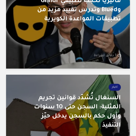
ماليزيا تحجب تطبيقي Grindr
وBlued وتدرس تقييد مزيد من
تطبيقات المواعدة الكويرية
3 دقائق للقراءة
أخبار
السنغال تُشدّد قوانين تجريم
المثلية: السجن حتى 10 سنوات
وأول حكم بالسجن يدخل حيّز
التنفيذ