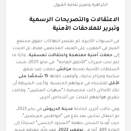
الكراهية وتعزيز ثقافة القبول.
الاعتقالات والتصريحات الرسمية
وتبرير للملاحقات الأمنية
في السنوات الأخيرة، لم تقتصر انتهاكات حقوق مجتمع
الميم في المغرب على العنف المجتمعي فقط، بل امتدت
إلى
حملات أمنية ممنهجة واعتقالات تعسفية
، غالبًا ما
تتم تحت مبررات “الأخلاق العامة”. في مايو 2025، شنت
السلطات الأمنية بمدينة
مراكش
حملات ضد شقق
سكنية ومراكز تدليك، وأوقفت خلالها
15 شخصًا على
الأقل
للاشتباه في ميولهم الجنسية. وادّعت الشرطة أن
تلك الأماكن كانت مخصصة لـ”سهرات المثليين”، وقامت
بتفريغ هواتفهم للبحث عن أشخاص آخرين.
وفي حالات أخرى، كحادثة
مدينة الدريوش
في يناير 2023،
تم اعتقال شابين بعد بلاغ من “مواطنين متربصين”،
حيث أُودعا السجن بتهمة “الشذوذ الجنسي” استنادًا إلى
المادة 489. أما في
نوفمبر 2022
، فقد وثّق مقطع فيديو