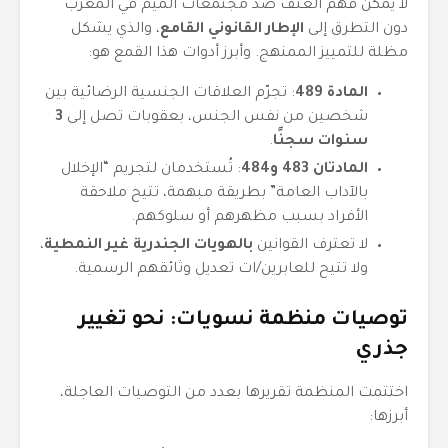
لا يمكن فهم العنف ضد مجتمعات الميم في المغرب
دون التطرق إلى
الإطار القانوني القامع
، والذي يشكل
مظلة للتمييز الممنهج. وأبرز أدوات هذا القمع هو:
المادة 489
: تجرّم العلاقات الجنسية الرضائية بين
شخصين من نفس الجنس، بعقوبات تصل إلى
3
سنوات سجنًا
.
المادتان 483 و484
: تُستخدمان لتجريم “الإخلال
بالآداب العامة” بطريقة مبهمة، تتيح ملاحقة
الأفراد بسبب مظهرهم أو سلوكهم.
لا تعترف القوانين
بالهويات الجندرية غير النمطية
،
ولا تتيح للعابرين/ات تعديل وثائقهم الرسمية.
توصيات منظمة نسويات: نحو تغيير
جذري
اختتمت المنظمة تقريرها بعدد من التوصيات العاجلة،
أبرزها: