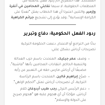
المستجد. هذا التصريح أثار ردود فعل غاضبة من
المنظمات الحقوقية، لا سيما
نقابتي المحامين في أنقرة
وإزمير
، واللتين اعتبرتا أن هذا الخطاب يمثل “تعديًا على
الكرامة الإنسانية”، وقد يؤدي إلى تشجيع
جرائم الكراهية
.
ردود الفعل الحكومية: دفاع وتبرير
بدلًا من التراجع أو الاعتذار، دعمت الحكومة التركية
تصريحات أرباش بشكل علني:
وصف
عمر جيليك
، المتحدث باسم حزب العدالة
والتنمية الحاكم، انتقادات المحامين بأنها “فاشية”،
مضيفًا أن أرباش مارس حقه في التعبير عن رأيه.
صرّح
إبراهيم قالين
، المتحدث باسم الرئاسة
التركية، أن تصريحات أرباش تمثل “الحكم الإلهي”.
دعم الرئيس التركي
رجب طيب أردوغان
كلام
أرباش، مؤكدًا أن أي هجوم عليه هو “هجوم صريح
على الدولة والإسلام”.