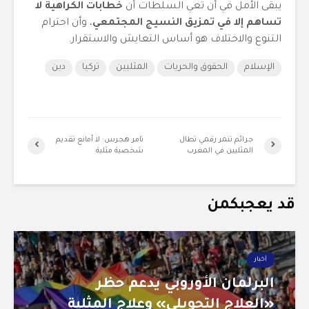
يبقى الأمل في أن تعي السلطات أن
خطابات الكراهية لا
تساهم إلا في تمزيق النسيج المجتمعي
، وأن احترام
التنوع والاختلاف هو أساس التعايش والاستقرار.
الإسلام
الحقوق والحريات
المثليين
تركيا
دين
جرائم تنمر رقمي تطال
تامر هجرس: لا أمانع تقديم
المثليين في المغرب
شخصية مثلية
قد يعجبكمن
أخبار
البرلمان الأوروبي يدعم حظر
«العلاج التحويلي» وعلاج المثلية