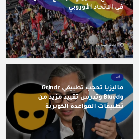
في الاتحاد الأوروبي
8 دقائق للقراءة
أخبار
ماليزيا تحجب تطبيقي Grindr
وBlued وتدرس تقييد مزيد من
تطبيقات المواعدة الكويرية