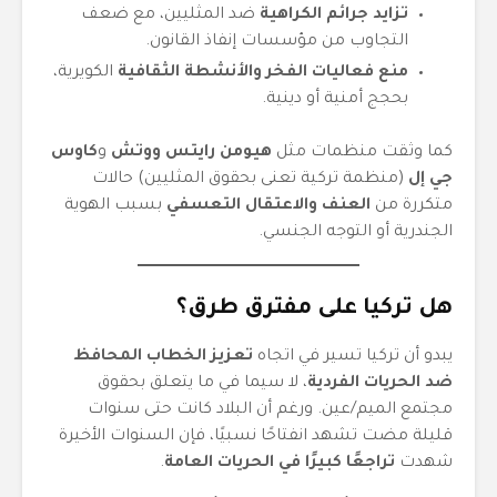
تزايد جرائم الكراهية
ضد المثليين، مع ضعف
التجاوب من مؤسسات إنفاذ القانون.
منع فعاليات الفخر والأنشطة الثقافية
الكويرية،
بحجج أمنية أو دينية.
كما وثقت منظمات مثل
هيومن رايتس ووتش
و
كاوس
جي إل
(منظمة تركية تعنى بحقوق المثليين) حالات
متكررة من
العنف والاعتقال التعسفي
بسبب الهوية
الجندرية أو التوجه الجنسي.
هل تركيا على مفترق طرق؟
يبدو أن تركيا تسير في اتجاه
تعزيز الخطاب المحافظ
ضد الحريات الفردية
، لا سيما في ما يتعلق بحقوق
مجتمع الميم/عين. ورغم أن البلاد كانت حتى سنوات
قليلة مضت تشهد انفتاحًا نسبيًا، فإن السنوات الأخيرة
شهدت
تراجعًا كبيرًا في الحريات العامة
.