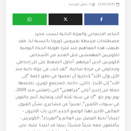
22/05/2020
3 دقائق للقراءة
التباعد الاجتماعي والعزلة الذاتية ليست مجرد
مصطلحات مرتبطة بفيروس كورونا بالنسبة لنا، فقد
طبعت هذه المفاهيم منذ فترة طويلة الحياة اليومية
للكويريين المهمشين.مثل العديد من الأشخاص
الكويريين الذين أعرفهم، أحاول الضغط على كل إحباطي
ومخاوفي في مزحة شاحبة: “لقد كنت في عزلة ذاتية منذ
الأزل وإلى الأبد” (تذكروا أن تمضوا في نطق كلمة “إلى
الأبد” إلى الأبد). حالتي، حالتنا، كمجتمع كويري، تلخصها
جملة من إحدى أغاني “مراهقتي” التي رافقتني منذ 2009،
بوم بوم باو: “أنا في سنة ثلاثة آلاف وثمانية، أنتم عالقون
في سنوات الألفين”، تعبيراً عن مشاعري بشأن القبول
العالمي الأخير لهذا الوضع الجديد الذي بات الآخرون –
اعتباراً لخط الفصل بين العالم و”الغرباء”، الكويريين –
يتأقلمون معه شيئاً فشيئاً، بينما قد اعتدنا عليه، نحن،