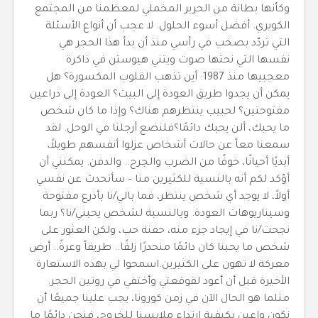
وكأنها بطانة من الحرير المخملي لمعظمنا من المجتمع
الكويري. أفضل أسوء الحلول. لا عجب أن أنواع الأسئلة
التي تردّد بصخب في رأسي منذ أن بدأ هذا الحجر هي
نفسها التي نحتها صوت ويتني هيوستن في ذاكرة
معجبيها منذ 1987: أين تذهب القلوب المكسورة؟ هل
يمكن أن يجدوا طريق العودة إلى البيت؟ العودة إلى ذراعين
مفتوحتين؟ لحبيب ينتظرهم هناك؟ وإذا ما كان شخص
ما يحبك، ألن يحبك دائمًا؟فلنضع أرجلنا في الوحل. لقد
سمعنا معاً عن حالات أشخاص عزلوا أنفسهم طويلاً،
أبديًا أحيانًا، خوفًا من الضرب والجرح.. والدفن. يمكنني أن
أؤكد لكم أنه بالنسبة للكثيرين منا – سأتحدث عن نفسي
أولاً، لا يوجد أي شخص ينتظر، فما بالي/نا بأذرع مفتوحة
وسيناريوهات العودة. وبالنسبة لشخص يحبني/نا؟ ربما
نجحت/نا في إيجاد جزء منه، حفنة حب، ولكن العثور على
شخص ما يحبنا كان دائمًا منحدرًا زلقًا.. طريقاً وعرةً.. أرض
معركة لا تهون على الكثيرين.اسمحوا لي بهذه الاستعارة
الأخيرة قبل أن أعود لقوقعتي وأختفي في روتين الحجر.
مثلما هو الحال الآن في زمن كورونا، يجب علينا جميعًا أن
نكون واعين بكيفية ارتداء ملابسنا للخروج، فنحن دائمًا ما