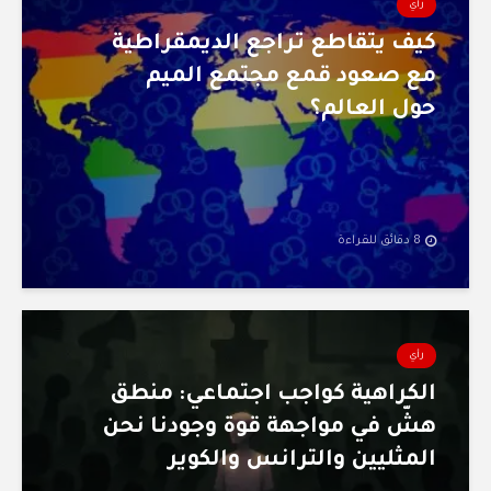
رأي
كيف يتقاطع تراجع الديمقراطية
مع صعود قمع مجتمع الميم
حول العالم؟
8 دقائق للقراءة
رأي
الكراهية كواجب اجتماعي: منطق
هشّ في مواجهة قوة وجودنا نحن
المثليين والترانس والكوير