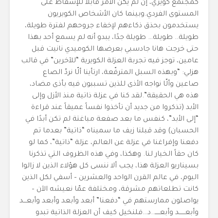
كمجتمع كويري، إن لم يكن الأمر قابلاً للإسقاط على
المستوى الفردي.وبينما كان الأشخاص الكويريون
يستخدمون بحذق ذكاءهم لإخفاء جروحهم لفترة طويلة،
طويلة.. طويلة… طويلة جدًا، يبدو أنه لم يسمع أحد بهذا
حتى خرجت هانا جادسبي بعرضها الكوميدي نانيت قبل
عامين، توجز فيه تجربة العزلة الكويرية “للآخرين” في قالب
هزلي: “وبهذه السبل المترفّعة، ارتأينا ألّا نردّ الصاع
صاعين وألّا نواجه الأذى للذين تسببون فيه بأذى مضاد،
هذه هي الحقيقة”.لقد كنا في عزلة ذاتية منذ الأزل وإلى
الأبد (تذكروا من جديد أن تأخذوا نفساً عميقاً عند قراءة
“إلى الأبد”، كنفس ما بعد صفعة مباغتة لم تكن أبدًا في
الحسبان) وقد قبلنا زيف ما سميناه “ذاتية” بعدما تم
دفعنا وإفراغنا في عزلة عن العالم، عزلة “ذاتية”، كما لو
كان حقاً الخيار لنا. وهكذا، وفي هذه الظروف التي تذكرنا
بسيناريو العزلة هذا، يجب ألا ننسى كل هؤلاء الذين لا زالوا
اليوم، في عالم القرن الواحد والعشرين – أسفي لكل الذين
كانت تطلعاتهم مشرقة، ومختلفة عمّا نعيشه الآن –
يواصلون ممارستهم في “دفعنا” أبعد وأبعد وأبعد وأبعـــد
وأبعــــــد وأبعـــــ..د…فلنخيل كيف أن العزلة الذاتية تبدو