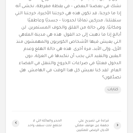
نشك في بعضنا البعض – في يقظة مفرطة، نخشى أنه
إذا ما خرجنا، قد تكون هذه هي خرجتنا الأخيرة، خرجتنا التي
ستقتلنا، مدركين تمامًا لحدودنا – جسديًا وعاطفيًا
ومكانيًا، وفي حالة من القلق والخوف المستمرين. لن
أبالغ إذا ما ذهبت إلى حد القول: هذه هي مدينة الملاهي
التي يعيش فيها الأشخاص الكويريون والمهمشون منذ
الأزل، وإلى الأبد، مرة أخرى. هذه هي حالة الهلع وعدم
اليقين والتقيد التي يجب أن نتكبدها في العزلة، دون
الدخول فعليًا في صراعات الخروج والتنقل في الفضاء
العام. لقد كنا نعيش كل هذا الوقت في الهامش. هل
تصدّقون؟
كتابات
قراءة في تصريح علي
الحجر والعائلة التي لا
جمعة عن موقف ممثلي
تجتمع تحت سقف واحد
الأديان الرفض للمثليين