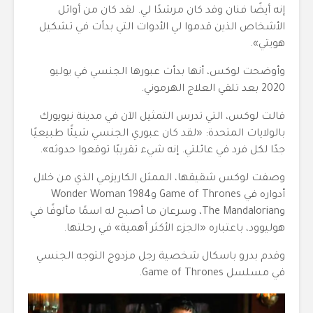
إنه أيضًا فنان وقد كان مرشدًا لي. لقد كان من أوائل
الأشخاص الذين قدموا لي الأدوات التي بدأت في تشكيل
هويتي».
وأوضحت لوكس، أنها بدأت عبورها الجنسي في يوليو
2020 بعد تلقي العلاج الهرموني.
قالت لوكس، التي تدرس التمثيل الآن في مدينة نيويورك
بالولايات المتحدة: «لقد كان عبوري الجنسي شيئًا طبيعيًا
جدًا لكل فرد في عائلتي. إنه شيء تقريبًا توقعوا حدوثه».
وصفت لوكس شقيقها، الممثل الكاريزمي الذي من خلال
أدواره في Game of Thrones وWonder Woman 1984
وThe Mandalorian، وسرعان ما أصبح له اسمًا مألوفًا في
هوليوود، باعتباره «الجزء الأكثر أهمية» في رحلتها.
وقدم بدرو باسكال شخصية رجل مزدوج التوجه الجنسي
في مسلسل Game of Thrones.