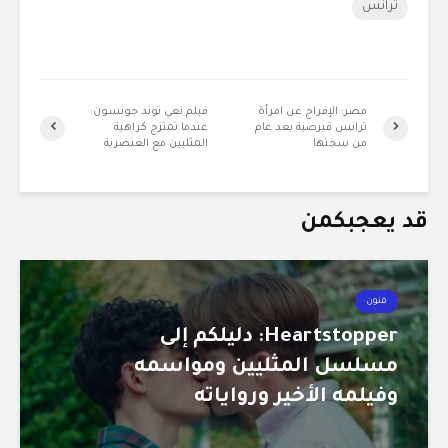
ترانس
مصر: الإفراج عن امرأة
فيلم نعي توند جونسون:
ترانس قبرصية بعد عام
عندما تمتزج كراهية
من سجنها
المثليين مع العنصرية
قد يعجبكمن
فنون
Heartstopper: دليلكم إلى
مسلسل المثليين ومواسمه
وفيلمه الأخير ورواياته