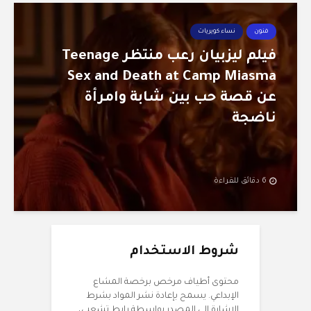
فنون
نساء كويريات
فيلم ليزبيان رعب منتظر Teenage
Sex and Death at Camp Miasma
عن قصة حب بين شابة وامرأة
ناضجة
6 دقائق للقراءة
شروط الاستخدام
محتوى أطياف مرخص برخصة المشاع
الإبداعي. يسمح بإعادة نشر المواد بشرط
الإشارة إلى المصدر بواسطة رابط تشعبي،