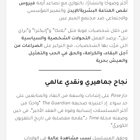
أكثر وضوحًا وانتشارًا، بالتوازي مع تصاعد أزمة
فيروس
نقص المناعة البشرية/الإيدز
، والتمييز المؤسسي
والاجتماعي ضد مجتمع الميم عين.
من خلال شخصيات قوية مثل “بلانكا” و”إليكترا” و”براي
تيل”، يرصد العمل
التحولات الشخصية والسياسية
التي مرّت بها الشخصيات، مع التركيز على
الصراعات من
أجل البقاء، والكرامة، والحق في الحب والتمثيل
والعيش بحرية
.
نجاح جماهيري ونقدي عالمي
حاز
Pose
على إشادات واسعة من النقاد والمتابعين على
حد سواء. إذ اعتبرته صحيفة
The Guardian
“واحدًا من
أكثر المسلسلات إنسانية وقوة في العقد الأخير”، في حين
وصفته مجلة
Time
بـ”علامة مفصلية في تاريخ التلفزيون
الكويريّ”.
وحقق المسلسل
نسب مشاهدة عالية
في الولايات