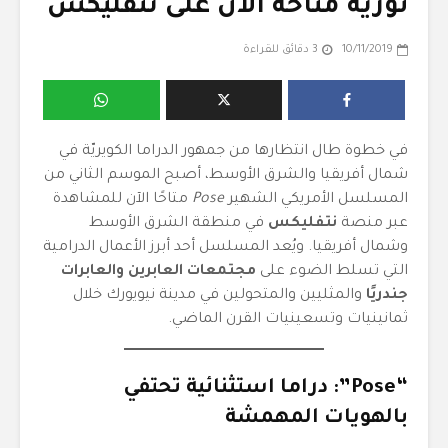
ثورية متاحة الآن على نتفليكس
10/11/2019
3 دقائق للقراءة
في خطوة طال انتظارها من جمهور الدراما الكويريّة في
شمال أفريقيا والشرق الأوسط، أصبح الموسم الثاني من
المسلسل الأمريكي الشهير
Pose
متاحًا الآن للمشاهدة
عبر منصة
نتفليكس
في منطقة الشرق الأوسط
وشمال أفريقيا. ويُعد المسلسل أحد أبرز الأعمال الدرامية
التي تسلط الضوء على
مجتمعات العابرين والعابرات
جندريًا
والمثليين والمتحولين في مدينة نيويورك خلال
ثمانينيات وتسعينيات القرن الماضي.
“Pose”: دراما استثنائية تحتفي
بالهويات المهمشة