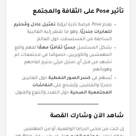
تأثير Pose على الثقافة والمجتمع
يقدم
Pose
فرصة نادرة لرؤية
تمثيل عادل ومُحترم
للعابرات جندريًا
، وهو ما تفتقر إليه الغالبية
الساحقة من المسلسلات حول العالم.
يشكل المسلسل
جسرًا ثقافيًا مهمًا
لفهم واقع
المهمشين والكويريين، خصوصًا في مجتمعات لم
تشهد من قبل أي تمثيل مرئي يحترم كفاحهم
وهوياتهم.
يُسهم في
كسر الصور النمطية
حول العابرين
جندريًا والمثليين، ويُشجع على
النقاشات
المجتمعية الصحية
حول التعدد والتنوع والقبول.
شاهد الآن وشارك القصة
إن كنت من محبي الدراما الواقعية، أو من المهتمين