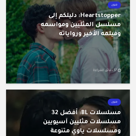
فنون
Heartstopper: دليلكم إلى
مسلسل المثليين ومواسمه
وفيلمه الأخير ورواياته
17 دقائق للقراءة
فنون
مسلسلات BL: أفضل 32
مسلسلات مثليين آسيويين
ومسلسلات ياوي متنوعة