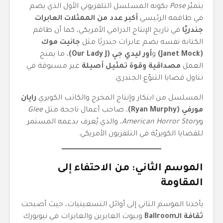
يتميّز
Pose
بكونه المسلسل التلفزيوني الأول الذي يضم
في طاقمه الرئيسي
أكبر عدد من الممثلات العابرات
جندريًا
في تاريخ الإنتاج الدرامي الأمريكي، كما أن طاقم
الكتابة نفسه يضم عابرات جندريًا مثل
جانيت موك
(Janet Mock)
و
أور ليدي جي (Our Lady J)
، ما يمنح
العمل
مصداقية وقوة تمثيل أصيلة
غير مسبوقة في
تناول قضايا التنوّع الجندري.
المسلسل من ابتكار وإنتاج المخرج والكاتب الكويري
رايان
مورفي (Ryan Murphy)
، صاحب أعمال ناجحة مثل
Glee
و
American Horror Story
، والذي يُعرف بدعمه المستمر
للقضايا الكويريّة في التلفزيون الأمريكي.
الموسم الثاني: من الاحتفاء إلى
المقاومة
يأخذنا الموسم الثاني إلى أوائل التسعينيات، حيث أصبحت
ثقافة الـBallroom
وبيوت العابرين والعابرات في نيويورك