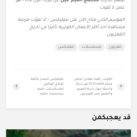
بفهم تجارب
مجتمع الميم عين
عن قرب، فإن
Pose
هو
عمل لا يُفوت.
الموسم الثاني متاح الآن على نتفليكس – لا تفوّت فرصة
مشاهدة أحد أكثر الأعمال الكويرية تأثيرًا في تاريخ
التلفزيون.
تلفزيون
مسلسلات
نتفليكس
الكويت: إلغاء مفاجئ لحفل
نتفليكس تتصدر قائمة
فرقة D-Crunch يثير جدلاً
الإنتاج العالمي
واسعًا حول حرية التعبير
لمسلسلات تضم
والتمييز ضد الكويريين
شخصيات مثلية
قد يعجبكمن