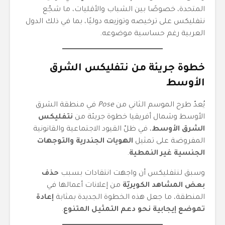
المتحدة، خصوصًا بين الشباب والأقليات، ما شجّع
نتفليكس على ترخيصه وتوزيعه دوليًا، بما في ذلك الدول
العربية رغم حساسية موضوعه.
خطوة جريئة من نتفليكس الشرق
الأوسط
يُعدّ طرح الموسم الثاني من
Pose
في منطقة الشرق
الأوسط وشمال أفريقيا خطوة جريئة من
نتفليكس
الشرق الأوسط
، في ظلّ القيود الاجتماعية والقانونية
المفروضة على تمثيل
الهويات الجندرية والتوجهات
الجنسية غير النمطية
.
وسبق لنتفليكس أن واجهت انتقادات بسبب
حذف
بعض المشاهد الكويريّة
من إعلانات أعمالها في
المنطقة، ما جعل هذه الخطوة الجديدة بمثابة
إعادة
تموضع إيجابية نحو دعم التمثيل المتنوع
.