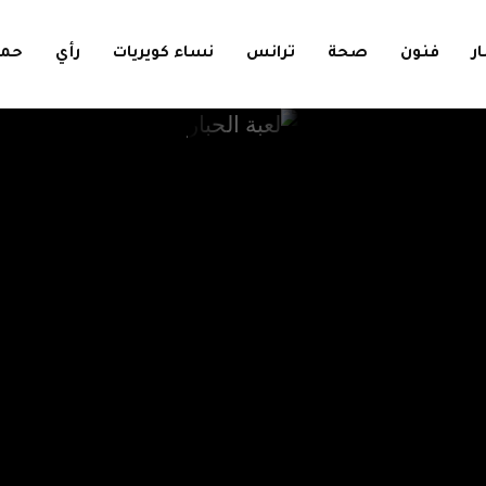
ار
فنون
صحة
ترانس
نساء كويريات
رأي
حمل