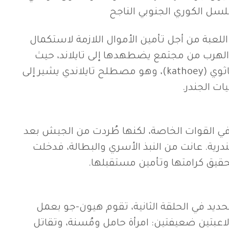
سل الكوري الجنوبي الناجح
اللعبة من أجل تأمين الأموال اللازمة لاستكمال
الهرب من مجتمع يضطهدها إلى تايلاند، حيث
تأمل أن تعيش كامرأة كاثوي (kathoey)، وهو مصطلح تايلاندي يشير إلى
ات الجندر.
ي القوات الخاصة، لكنها طُردت من الجيش بعد
درية. عانت من النبذ الأسري والبطالة، فدخلت
حقيق كرامتها وتأمين مستقبلها.
حديد في الحلقة الثانية، تقوم هيون-جو بعمل
اعبتين ضعيفتين: امرأة حامل ومُسنة، وتقاتل