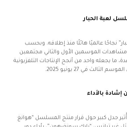
سل لعبة الحبار
 نجاحًا عالميًا هائلًا منذ إطلاقه. وبحسب
مشاهدات الموسمين الأول والثاني مجتمعين
 مشاهدة، ما يجعله واحد من أنجح الإنتاجات التلفزيونية
 الثالث في 27 يونيو 2025.
 إشادة بالأداء
 أُثير جدل كبير حول قرار منتج المسلسل “هوانغ
 غير ترانس، “بارك سونغ-هون”، بأداء دور