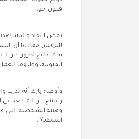
هيون-جو.
بعض النقاد والمشاهدين ر
للترانس مفادها أن النس
بينما دافع آخرون عن القر
الجنوبية، وظروف العمل 
وأوضح بارك أنه تدرب وا
وامتنع عن المبالغة في ا
وهيبة الشخصية، التي و
النمطية”.