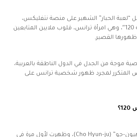
لعبة الحبار” الشهير على منصة نتفليكس،
سرقت شخصية “اللاعبة 120″، وهي امرأة ترانس، قلوب ملايين المتابعين
ظهورها القصير.
صية موجة من الجدل في الدول الناطقة بالعربية،
رفض المتكرر لمجرد ظهور شخصية ترانس على
1؟
اسمها الحقيقي “تشو هيون-جو” (Cho Hyun-ju)، وظهرت لأول مرة في