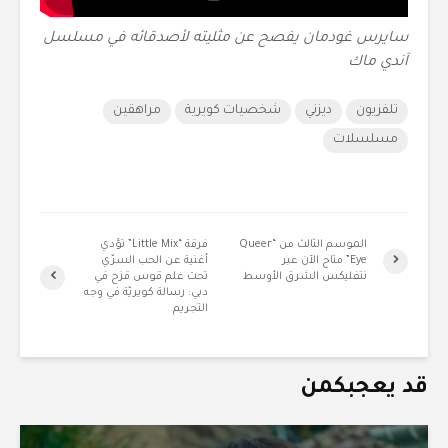
سايرس غودمان يفصح عن مثليته لأصدقائه في مسلسل
آندي ماك
تلفزيون
ديزني
شخصيات كويرية
مراهقين
مسلسلات
الموسم الثالث من “Queer
فرقة “Little Mix” تؤدي
Eye” متاح الآن عبر
أغنية عن الحب السرّي
نتفليكس الشرق الأوسط
تحت علم قوس قزح في
دبي: رسالة كويريّة في وجه
التجريم
قد يعجبكمن