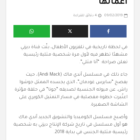
أعمالها
09/02/2019
4 دقائق للقراءة
في لحظة تاريخية في تلفزيون الأطفال، بثّت قناة ديزني
مشهدًا تظهر فيه لأول مرة شخصية مثلية رئيسية
تعلن صراحة: “أنا مثلي”.
جاء ذلك في مسلسل آندي ماك (Andi Mack)، حيث
يفصح “سايرس غودمان”، الذي يجسده الممثل جوشوا
راش، عن ميوله الجنسية لصديقه “جونا” في حلقة مؤثرة
اعتُبرت خطوة مفصلية في مسار التمثيل الكويري على
الشاشة الصغيرة.
وأصبح مسلسل الكوميديا والتشويق الجديد آندي ماك
هو أول مسلسل في تاريخ شركة الإنتاج ديزني به شخصية
رئيسية مثلية الجنس في بداية 2018.