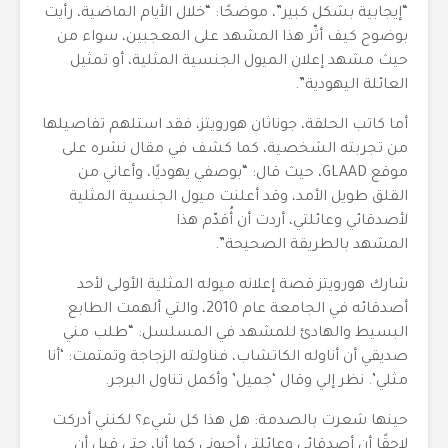
“إيجابية بشكل كبير”، موضحًا: “خلال الأيام الماضية، رأيت
بوضوح كيف أثّر هذا المشهد على المعجبين، سواء من
حيث مشهد إعلان الميول الجنسية المثلية، أو تمثيل
العائلة اليهودية”.
أما كاتب الحلقة، جوناثان هورويتز، فقد استلهم تفاصيلها
من تجربته الشخصية، كما كشف في مقال نشره على
موقع GLAAD، حيث قال: “بوصفي يهوديًا، وأعاني من
القلق طويل الأمد، وقد أعلنت ميول الجنسية المثلية
لأصدقائي وعائلتي، أردت أن أُقدّم هذا
المشهد بالطريقة الصحيحة”.
شارك هورويتز قصة إعلانه ميوله المثلية الأولى لأحد
أصدقائه في الجامعة عام 2010، والتي ألهمت الطابع
البسيط والهادئ للمشهد في المسلسل: “طلب مني
صديقي أن أناوله الكاتشاب، فناولته الزجاجة وتمتمت: ‘أنا
مثلي’. نظر إلي وقال ‘جميل’ وأكمل تناول البرجر.
حينها شعرت بالصدمة: هل هذا كل شيء؟ لكنني أدركت
لاحقًا أن أصدقائي وعائلتي أحبوني كما أنا، حتى قبل أن