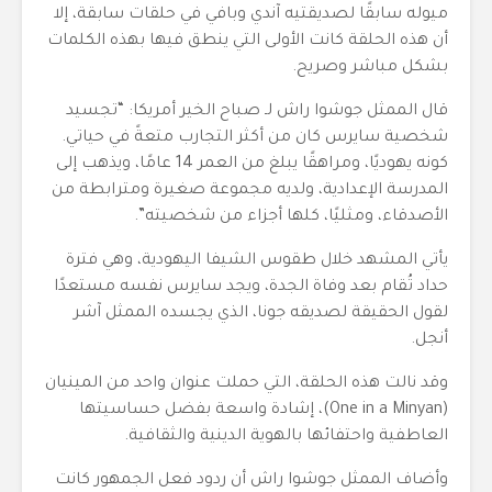
ميوله سابقًا لصديقتيه آندي وبافي في حلقات سابقة، إلا
أن هذه الحلقة كانت الأولى التي ينطق فيها بهذه الكلمات
بشكل مباشر وصريح.
قال الممثل جوشوا راش لـ صباح الخير أمريكا: “تجسيد
شخصية سايرس كان من أكثر التجارب متعةً في حياتي.
كونه يهوديًا، ومراهقًا يبلغ من العمر 14 عامًا، ويذهب إلى
المدرسة الإعدادية، ولديه مجموعة صغيرة ومترابطة من
الأصدقاء، ومثليًا، كلها أجزاء من شخصيته”.
يأتي المشهد خلال طقوس الشيفا اليهودية، وهي فترة
حداد تُقام بعد وفاة الجدة، ويجد سايرس نفسه مستعدًا
لقول الحقيقة لصديقه جونا، الذي يجسده الممثل آشر
أنجل.
وقد نالت هذه الحلقة، التي حملت عنوان واحد من المينيان
(One in a Minyan)، إشادة واسعة بفضل حساسيتها
العاطفية واحتفائها بالهوية الدينية والثقافية.
وأضاف الممثل جوشوا راش أن ردود فعل الجمهور كانت