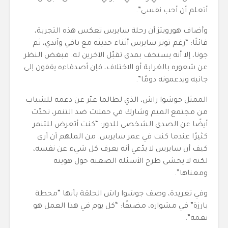
أتعلم أن أحب نفسي”.
وأضاف هورويتز أن رحلة سايرس تعكس هذه التجربة،
قائلًا: “رغم توتر سايرس أثناء حديثه مع بافي وآندي، ثم
جونا، إلا أنه يستخف بمدى تقبّل الآخرين له. فبغض النظر
عن شعوره بالغرابة أو الاختلاف، فإن أصدقاءه يقفون إلى
جانبه ويدعمونه دومًا”.
الممثل جوشوا راش، الذي لطالما عبّر عن دعمه للشباب
من مجتمع الميم وشارك في حملات ضد التنمر، تحدّث
أيضًا عن الصدى الشخصي للدور: “كنت أتعرض للتنمر
كثيرًا عندما كنت في عمر سايرس. من الملهم أن أرى
كيف أن سايرس لا يدّعي أنه يعرف كل شيء عن نفسه،
لكنه لا يخشى طرح الأسئلة الصعبة حول هويته
ومعناها”.
وفي تغريدة، وصف جوشوا راش الحلقة بأنها “محطة
بارزة” في مشواره، مضيفًا: “كل يوم في هذا العمل هو
نعمة”.