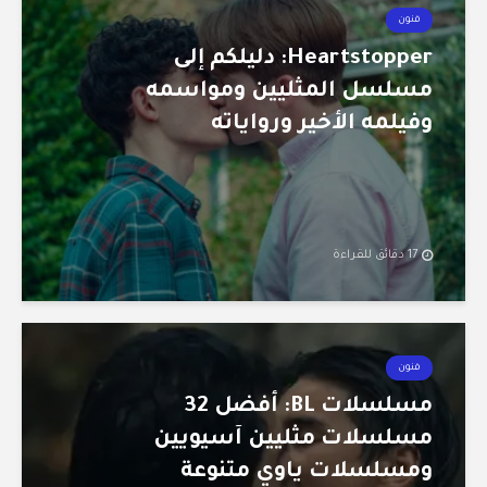
فنون
Heartstopper: دليلكم إلى
مسلسل المثليين ومواسمه
وفيلمه الأخير ورواياته
17 دقائق للقراءة
فنون
مسلسلات BL: أفضل 32
مسلسلات مثليين آسيويين
ومسلسلات ياوي متنوعة