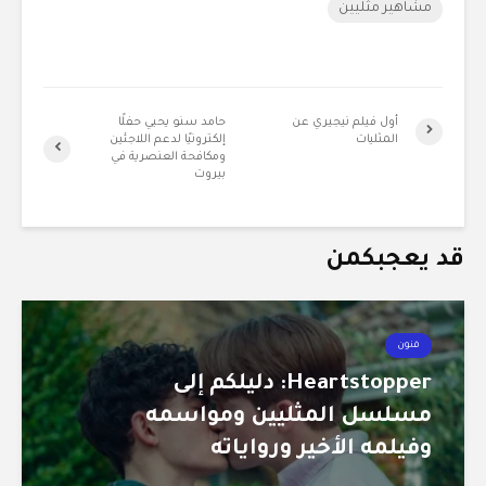
مشاهير مثليين
أول فيلم نيجيري عن
حامد سنو يحيي حفلًا
المثليات
إلكترونيًا لدعم اللاجئين
ومكافحة العنصرية في
بيروت
قد يعجبكمن
فنون
Heartstopper: دليلكم إلى
مسلسل المثليين ومواسمه
وفيلمه الأخير ورواياته