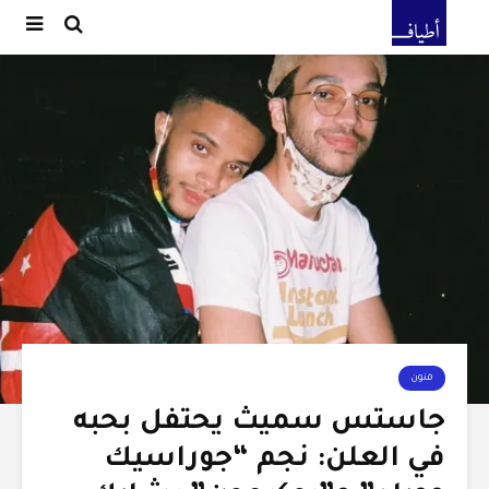
فنون
جاستس سميث يحتفل بحبه
في العلن: نجم “جوراسيك