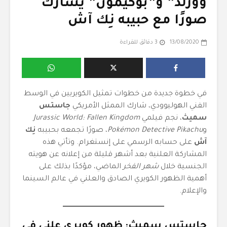
وورلد” و”بوكيمون” يشارك
صورًا مع حبيبه نِك آش
13/08/2020
3 دقائق للقراءة
في خطوة جديدة من خطوات تمثيل الكويريين في الوسط
الفني الهوليوودي، شارك الممثل الأمريكي
جاستس
سميث
، نجم فيلمي
Jurassic World: Fallen Kingdom
و
Pokémon Detective Pikachu
، صورًا تجمعه بحبيبه
نِك
آش
على حسابه الرسمي على إنستغرام. وتأتي هذه
المشاركة العلنية بعد أشهر قليلة من إعلانه عن هويته
الجنسية خلال
شهر الفخر
الماضي، مؤكدًا بذلك على
أهمية الظهور الكويري الصادق والعلني في عالم السينما
والإعلام.
جاستس سميث: ظهور كويري علني في