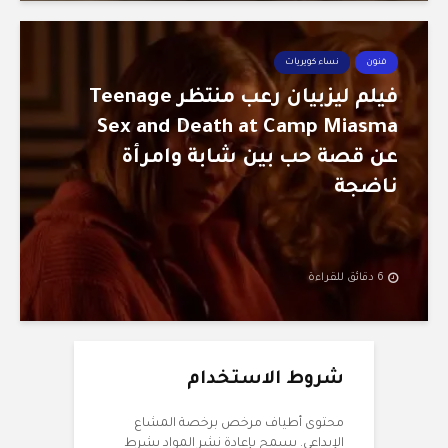
فنون
نساء كويريات
فيلم ليزبيان رعب منتظر Teenage
Sex and Death at Camp Miasma
عن قصة حب بين شابة وامرأة
ناضجة
6 دقائق للقراءة
شروط الاستخدام
محتوى أطياف مرخص برخصة المشاع
الإبداعي. يسمح بإعادة نشر المواد بشرط