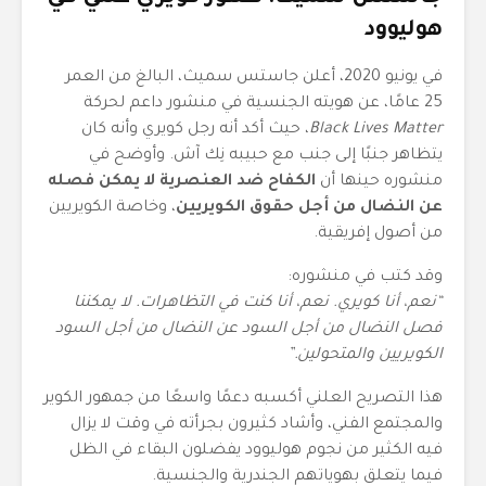
هوليوود
في يونيو 2020، أعلن جاستس سميث، البالغ من العمر
25 عامًا، عن هويته الجنسية في منشور داعم لحركة
Black Lives Matter
، حيث أكد أنه رجل كويري وأنه كان
يتظاهر جنبًا إلى جنب مع حبيبه نِك آش. وأوضح في
منشوره حينها أن
الكفاح ضد العنصرية لا يمكن فصله
عن النضال من أجل حقوق الكويريين
، وخاصة الكويريين
من أصول إفريقية.
وقد كتب في منشوره:
“نعم، أنا كويري. نعم، أنا كنت في التظاهرات. لا يمكننا
فصل النضال من أجل السود عن النضال من أجل السود
الكويريين والمتحولين.”
هذا التصريح العلني أكسبه دعمًا واسعًا من جمهور الكوير
والمجتمع الفني، وأشاد كثيرون بجرأته في وقت لا يزال
فيه الكثير من نجوم هوليوود يفضلون البقاء في الظل
فيما يتعلق بهوياتهم الجندرية والجنسية.