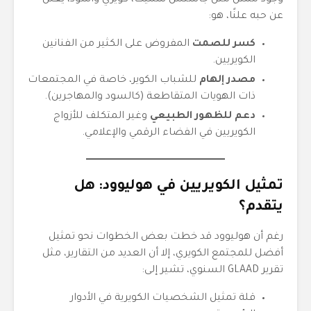
وجود ممثل مثل جاستس سميث، كويري وأسود، يعلن
عن حبه علنًا، هو:
كسر للصمت
المفروض على الكثير من الفنانين
الكويريين.
مصدر إلهام
للشباب الكوير، خاصة في المجتمعات
ذات الهويات المتقاطعة (كالسود والمهاجرين).
دعم للظهور الطبيعي
وغير المتكلف للأزواج
الكويريين في الفضاء الرقمي والإعلامي.
تمثيل الكويريين في هوليوود: هل
يتقدم؟
رغم أن هوليوود قد خطت بعض الخطوات نحو تمثيل
أفضل للمجتمع الكويري، إلا أن العديد من التقارير، مثل
تقرير GLAAD السنوي، تشير إلى:
قلة تمثيل الشخصيات الكويرية في الأدوار