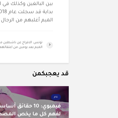
بين البالغين وكذلك في 
الميم أغلبهم من الرجال المثل
تونس: الافراج عن ناشطين م
الميم بعد يومين من اعتقالهم
قد يعجبكمن
عام
فيمبوي: 10 حقائق أسا
لفهم كل ما يخص المصط