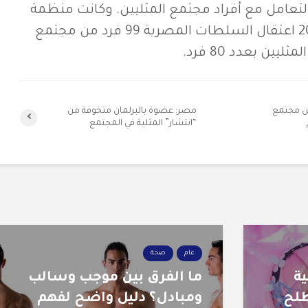
التعامل مع أفراد مجتمع المثليين. وكانت منظمة
بداية قد سجلت عام 2018 اعتقال السلطات المصرية 99 فرد من مجتمع
يين بعدد 80 فرد.
ن مجتمع
مصر: عضوة بالبرلمان متخوفة من
“انتشار” المثلية في المجتمع
عام
صحة
سية
ما الفرق بين موجب وسالب
لح
ومبادل؟ دليل واضح لفهم