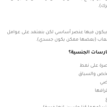
رك).
ون فيها عنصر أساسي لكن بنعتمد على عوامل
الألعاب (بعضها ممكن يكون جسدي).
ارسات الجنسية؟
رة على نمط
خص والسياق
اضي
رافها