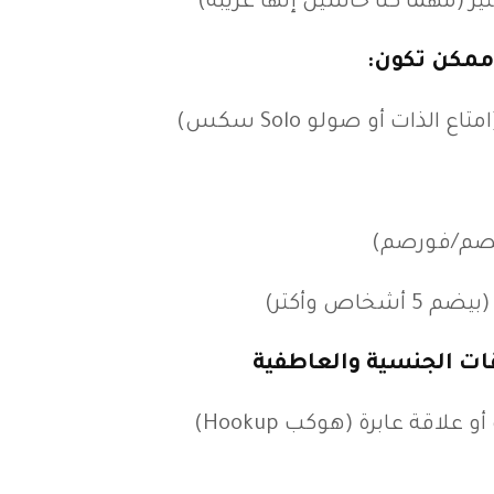
ر (مهما كنا حاسين إنها غريبة)
ممكن تكون:
لذات أو صولو Solo سكس)
ريصم/فورصم)
اص وأكتر)
ات الجنسية والعاطفية
 علاقة عابرة (هوكب Hookup)