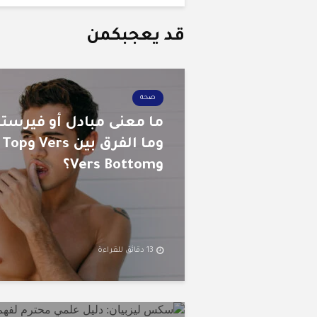
قد يعجبكمن
صحة
ما معنى مبادل أو فيرستا
وما الفرق بين
وVers Bottom؟
13 دقائق للقراءة