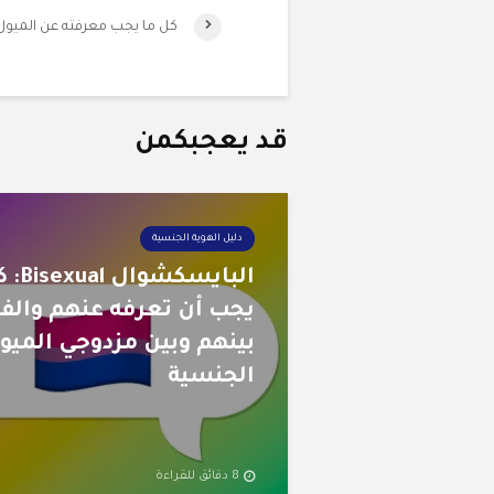
كل ما يجب معرفته عن الميول
قد يعجبكمن
دليل الهوية الجنسية
البايسكش
يجب أن تعرفه عنهم والف
بينهم وبين مزدوجي الميو
الجنسية
8 دقائق للقراءة