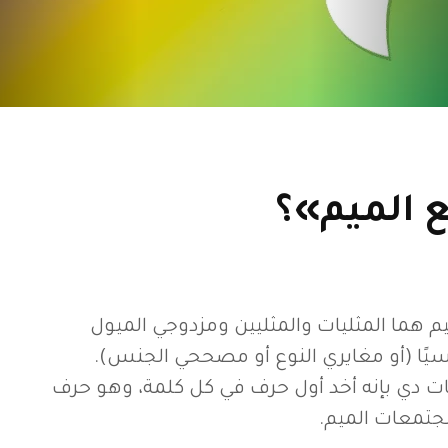
 الميم»؟
 هما المثليات والمثليين ومزدوجي الميول
يًا (أو مغايري النوع أو مصححي الجنس).
ت دي بإنه أخد أول حرف في كل كلمة، وهو حرف
جتمعات الميم.