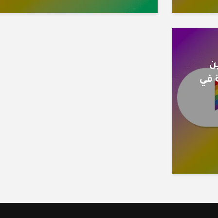
ن
 في