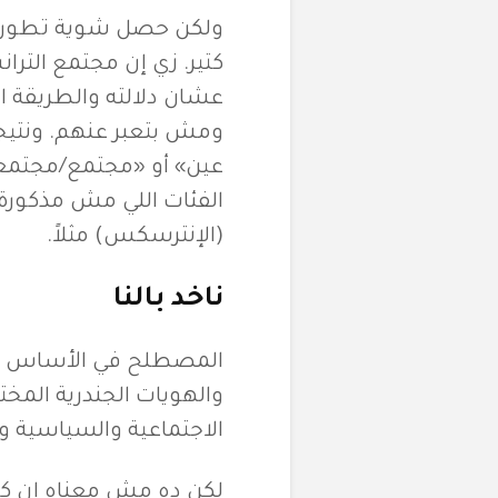
ولكن حصل شوية تطورات
كتير. زي إن مجتمع الت
عشان دلالته والطريقة ا
ومش بتعبر عنهم. ونتي
عين» أو «مجتمع/مجتمعات
الفئات اللي مش مذكورة
(الإنترسكس) مثلاً.
ناخد بالنا
المصطلح في الأساس ات
والهويات الجندرية المخ
الاجتماعية والسياسية 
لكن ده مش معناه إن كل 