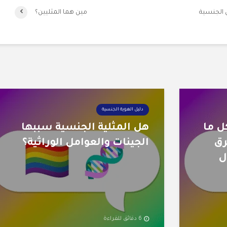
 الجنسية
مين هما المثليين؟
دليل الهوية الجنسية
وال Bisexual: كل ما
هل المثلية الجنسية سببها
رق
الجينات والعوامل الوراثية؟
ل
6 دقائق للقراءة