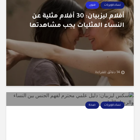
نساء كويريات
فنون
أفلام ليزبيان: 30 أفلام مثلية عن
النساء المثليات يجب مشاهدتها
14 دقائق للقراءة
نساء كويريات
صحة
سكس ليزبيان: 12 حقيقة ضرورية
لفهم الجنس بين النساء المثلية
بدون خرافات