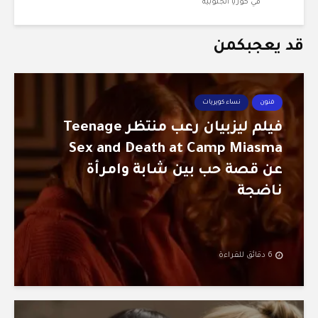
في كوريا الجنوبية
قد يعجبكمن
فنون
نساء كويريات
فيلم ليزبيان رعب منتظر Teenage
Sex and Death at Camp Miasma
عن قصة حب بين شابة وامرأة
ناضجة
6 دقائق للقراءة