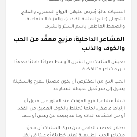
كله، وتُقابل بالرفض والكراهية والعنف.
المثليات غالبًا يُفرض عليهن: الزواج القسري، والعلاج
التحويلي (علاج المثلية الكاذب)، والعزلة الاجتماعية،
والضغط العاطفي باسم الستر والشرف.
المشاعر الداخلية: مزيج معقّد من الحب
والخوف والذنب
تعيش المثليات في الشرق الأوسط صراعًا داخليًا معقدًا
بين مشاعر متناقضة.
الحب الذي من المفترض أن يكون مصدرًا للفرح والسكينة
يتحول إلى سر ثقيل تحيطه المخاوف.
تنشأ مشاعر الفرح المؤقت عند العثور على قبول أو
ارتباط عاطفي، لكنها تختلط بالخوف العميق من الفقد،
أو من انكشاف الذات وما قد يتبعه من رفض أو عنف.
يظهر الغضب الداخلي حين تدرك المثليات أن مجرّد
مشاعر الحب الطبيعية تعتبر خطيئة أو عيبًا في نظر