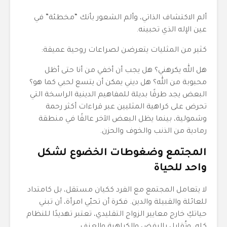
ألم الاكتشاف الذاتي، وألم الشعور بأنك “مخطئة” في
عين الإله الذي تحبينه.
كثير من المثليات يتعرضن لصراعات روحية عميقة:
هل الله يكرهني؟ هل يجب أن أخفي من أنا حتى أظل
محبوبة من الله؟ هل ديني يمكن أن يتسع لحبي كما هو؟
البعض يجد طرقًا بديلة للمفاهيم الدينية الراسخة التي
تحرض على كراهية المثليين عبر قراءات أكثر رحمة
وشمولية، بينما يظل البعض الآخر عالقًا في منطقة
رمادية من الذنب والخوف والحزن.
المجتمع وضغوطات الخضوع لشكل
واحد للحياة
لا يتعامل المجتمع مع الفرد ككيان مستقل، بل كامتداد
للعائلة والقبيلة والدين. فكرة أن تحبّي امرأة، أن تبني
حياتكِ خارج معايير الزواج التقليدي، تعتبر تهديدًا للنظام