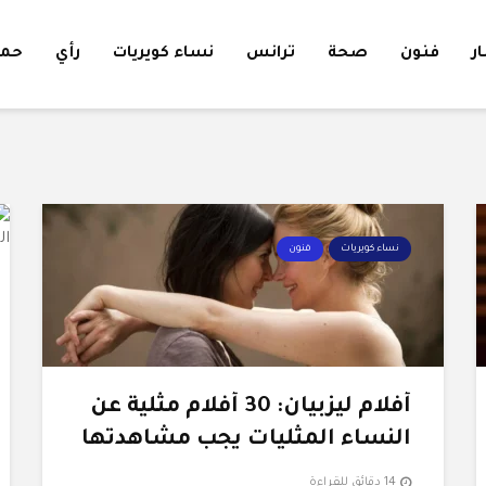
ار
فنون
صحة
ترانس
نساء كويريات
رأي
حمل
نساء كويريات
فنون
أفلام ليزبيان: 30 أفلام مثلية عن
النساء المثليات يجب مشاهدتها
14 دقائق للقراءة