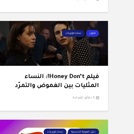
فنون
نساء كويريات
فيلم Honey Don’t!: النساء
المثليات بين الغموض والتمرّد
5 دقائق للقراءة
دليل الهوية الجنسية
نساء كويريات