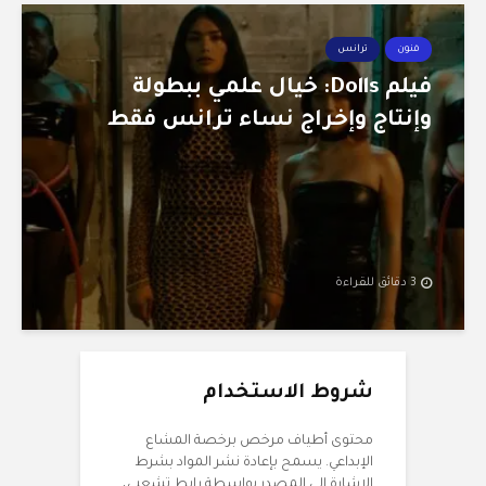
فنون
ترانس
فيلم Dolls: خيال علمي ببطولة
وإنتاج وإخراج نساء ترانس فقط
3 دقائق للقراءة
شروط الاستخدام
محتوى أطياف مرخص برخصة المشاع
الإبداعي. يسمح بإعادة نشر المواد بشرط
الإشارة إلى المصدر بواسطة رابط تشعبي،