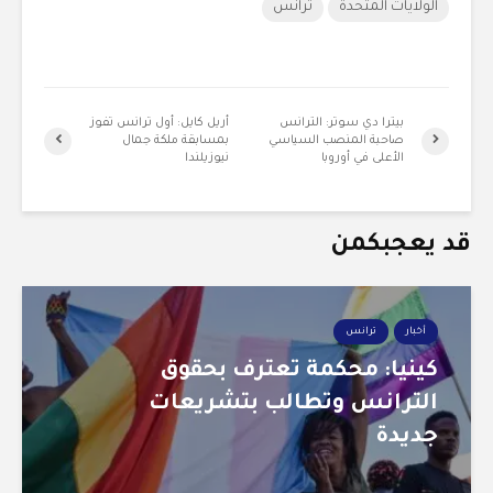
الولايات المتحدة
ترانس
بيترا دي سوتر: الترانس
أريل كايل: أول ترانس تفوز
صاحبة المنصب السياسي
بمسابقة ملكة جمال
الأعلى في أوروبا
نيوزيلندا
قد يعجبكمن
أخبار
ترانس
كينيا: محكمة تعترف بحقوق
الترانس وتطالب بتشريعات
جديدة