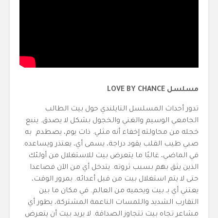
مسلسل LOVE BY CHANCE
تدور أحداث المسلسل التايلندي حول بيت الطالب
الجامعي الوسيم والغني والخجول بشكل لا يصدق. ينبع
خجله من محاولته إخفاء أنه مثلي. ذات يوم، يصطدم به
صبي طيب القلب يقود دراجة، يسمى أي، يعتذر ويساعده.
في الماضي، غالبًا ما يتعرض بيت للاستغلال من أولئك
الذين يثق بهم بسبب ثروته. يتدخل أي من الآن فصاعدا
حتى لا يتم استغلال بيت من قبل أعدائه. بمرور الوقت،
يعتني أي بـ بيت ويحميه من العالم. في مكان ما بين
التقارب الشديد واللمسات الناعمة المشتركة، يطور أي
مشاعر تجاه بيت تتجاوز الصداقة. لا يريد بيت أن يتعرض