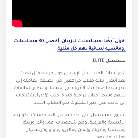
اقرئي أيضًا: مسلسلات ليزبيان: أفضل 30 مسلسلات
رومانسية نسائية تهم كل مثلية
مسلسل ELITE
تدور أحداث المسلسل الإسباني حول جريمة قتل تحدث
بعد انتقال ثلاثة طلاب مراهقين من الطبقة العاملة إلى
مدرسة خاصة لأبناء الأثرياء في إسبانيا، وتتطور العلاقات
بينهم وسط أحداث درامية كثيرة، حيث تؤدي الاشتباكات
إلى حادثة قتل، تثير الشكوك نحو الطلاب الجدد.
يحتوي المسلسل على عدد كبير من الشخصيات الكويرية،
الرئيسية والفرعية، وهم شخصيات؛ عمر وأندر وربيكا
ومينسيا وباتريك وإيفان وفاليرو وباولو وكريستيان
ومالك وغيرهم.