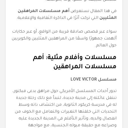
قصص شبيهة أو حلموا يومًا بخوضها.
في هذا المقال نستعرض
أهم مسلسلات المراهقين
المثليين
التي تركت أثرًا في الذاكرة الثقافية والإعلامية.
سواء عبر قصص صادقة قريبة من الواقع، أو عبر حكايات
ألهمت جمهورًا واسعًا من المراهقين المثليين والكويريين
حول العالم.
مسلسلات وأفلام مثلية: أهم
مسلسلات المراهقين
مسلسل LOVE VICTOR
تدور أحداث المسلسل الأمريكي حول مراهق يدعى فيكتور،
تنتقل عائلته إلى مدينة جديدة، لتبدأ مع ذلك رحلة جديدة
له في مدرسة كريكود الثانوية، من اكتشاف ذاته وسط
التحديات التي خلقتها التغيرات والتعامل مع الخوف من
انفصال والديه، وتأثير التأقلم في المدينة الجديدة عليه
وصراعه مع حقيقة ميوله الجنسية، مع مواجهة