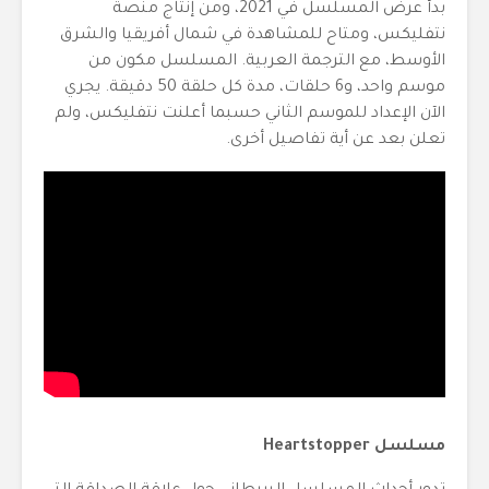
بدأ عرض المسلسل في 2021، ومن إنتاج منصة
نتفليكس، ومتاح للمشاهدة في شمال أفريقيا والشرق
الأوسط، مع الترجمة العربية. المسلسل مكون من
موسم واحد، و6 حلقات، مدة كل حلقة 50 دقيقة. يجري
الآن الإعداد للموسم الثاني حسبما أعلنت نتفليكس، ولم
تعلن بعد عن أية تفاصيل أخرى.
مسلسل Heartstopper