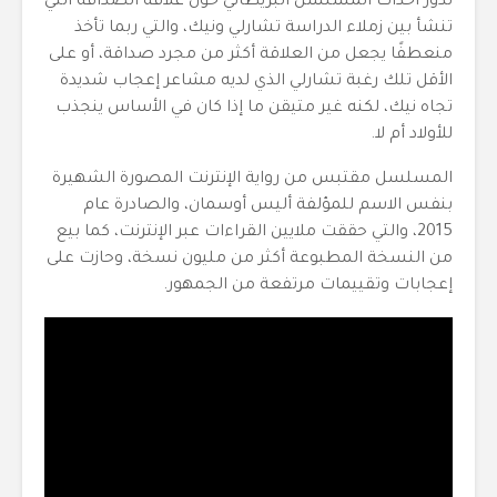
تدور أحداث المسلسل البريطاني حول علاقة الصداقة التي
تنشأ بين زملاء الدراسة تشارلي ونيك، والتي ربما تأخذ
منعطفًا يجعل من العلاقة أكثر من مجرد صداقة، أو على
الأقل تلك رغبة تشارلي الذي لديه مشاعر إعجاب شديدة
تجاه نيك، لكنه غير متيقن ما إذا كان في الأساس ينجذب
للأولاد أم لا.
المسلسل مقتبس من رواية الإنترنت المصورة الشهيرة
بنفس الاسم
للمؤلفة أليس أوسمان، والصادرة عام
2015، والتي حققت ملايين القراءات عبر الإنترنت، كما بيع
من النسخة المطبوعة أكثر من مليون نسخة، وحازت على
إعجابات وتقييمات مرتفعة من الجمهور.