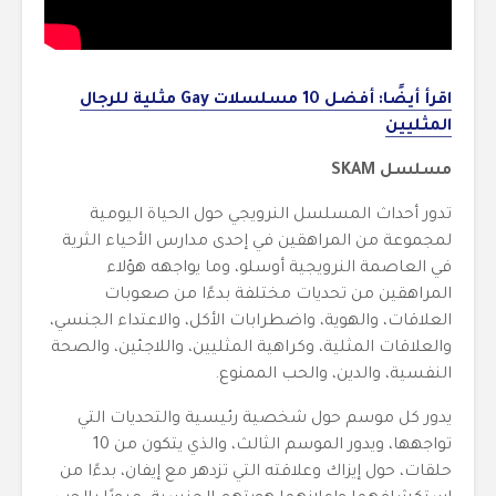
اقرأ أيضًا: أفضل 10 مسلسلات Gay مثلية للرجال
المثليين
مسلسل SKAM
تدور أحداث المسلسل النرويجي حول الحياة اليومية
لمجموعة من المراهقين في إحدى مدارس الأحياء الثرية
في العاصمة النرويجية أوسلو، وما يواجهه هؤلاء
المراهقين من تحديات مختلفة بدءًا من صعوبات
العلاقات، والهوية، واضطرابات الأكل، والاعتداء الجنسي،
والعلاقات المثلية، وكراهية المثليين، واللاجئين، والصحة
النفسية، والدين، والحب الممنوع.
يدور كل موسم حول شخصية رئيسية والتحديات التي
تواجهها، ويدور الموسم الثالث، والذي يتكون من 10
حلقات، حول إيزاك وعلاقته التي تزدهر مع إيفان، بدءًا من