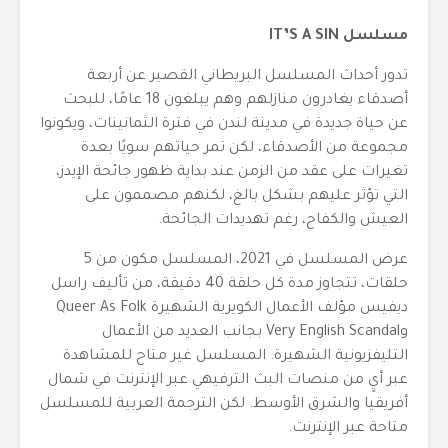
مسلسل IT’S A SIN
تدور أحداث المسلسل البريطاني القصير عن أربعة
أصدقاء يغادرون منازلهم وهم يبلغون 18 عامًا، للبحث
عن حياة جديدة في مدينة لندن في فترة الثمانينات، ويكونوا
مجموعة من الأصدقاء، لكن تمر حياتهم سويًا بعدة
تغيرات على عقد من الزمن عند بداية ظهور جائحة الإيدز،
التي تؤثر عليهم بشكل بالغ، لكنهم مصممون على
العيش والكفاح، رغم تهديدات الجائحة.
عرض المسلسل في 2021، المسلسل مكون من 5
حلقات، تتجاوز مدة كل حلقة 40 دقيقة، من تأليف راسل
ديفيس مؤلف الأعمال الكويرية الشهيرة Queer As Folk
وVery English Scandal بجانب العديد من الأعمال
التليفزيونية الشهيرة. المسلسل غير متاح للمشاهدة
عبر أيٍ من منصات البث الترفيهي عبر الإنترنت في شمال
أفريقيا والشرق الأوسط. لكن الترجمة العربية للمسلسل
متاحة عبر الإنترنت.