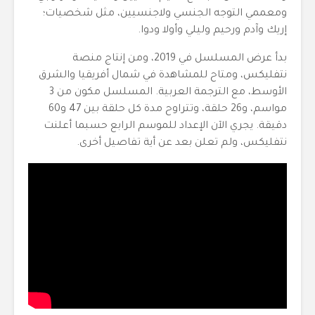
ومعممي التوجه الجنسي ولاجنسيين، مثل شخصيات؛
إريك وآدم ورحيم وليلي وأولا ودوا.
بدأ عرض المسلسل في 2019، ومن إنتاج منصة
نتفليكس، ومتاح للمشاهدة في شمال أفريقيا والشرق
الأوسط، مع الترجمة العربية. المسلسل مكون من 3
مواسم، و26 حلقة، وتتراوح مدة كل حلقة بين 47 و60
دقيقة. يجري الآن الإعداد للموسم الرابع حسبما أعلنت
نتفليكس، ولم تعلن بعد عن أية تفاصيل أخرى.