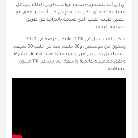
أي إلى ألم للسخرية بسبب مواعدته لرجل، لذلك يتجاهل
مشاعره تجاه أي. لكن بيت يقع في حب أعمق وأعمق مع
الصبي طيب القلب الذي صدمه بالدراجة عن طريق
الصدفة البحتة.
عرض المسلسل في 2018، وانتهى عرضه في 2020،
ومكون من موسمين، و26 حلقة، مدة كل حلقة 50 دقيقة.
المسلسل مقتبس من رواية My Accidental Love Is You،
وحقق جماهيرية عالمية واسعة، بما يزيد عن 118 مليون
مشاهدة.