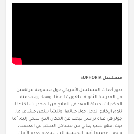
مسلسل EUPHORIA
تدور أحداث المسلسل الأمريكي حول مجموعة مراهقين
في المدرسة الثانوية يبلغون 17 عامًا، وهما؛ رو، مدمنة
المخدرات، حديثة العهد في العلاج من المخدرات، لكنها لا
تنوي الإقلاع. تدخل جولز حياتها، وتنشأ بينهن مشاعر ما.
جولز هي فتاة ترانس تبحث عن المكان الذي تنتمي إليه. أما
نيت، فهو لاعب يعاني من مشاكل التحكم في الغضب،
ويخفي غضبه الأمور الجنسية التي تشعره بعدم الأمان.