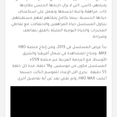
زميلتهن كاسي، التي لا يزال تاريخها الجنسي يطاردها.
كات، مراهقة واعية لجسمها وتعمل على استكشاف
حياتها الجنسية. بينما يكافح زملائهم لفهم مستقبلهم،
يتناول المسلسل حياة المراهقين والاحتفالات مع تعاطي
المخدرات والحياة اليومية المليئة بالقلق بتعاطف
وصراحة.
بدأ عرض المسلسل في 2019، ومن إنتاج منصة HBO
MAX، ومتاح للمشاهدة في شمال أفريقيا والشرق
الأوسط، مع الترجمة العربية عبر منصة OSN+.
المسلسل مكون من موسمين، و18 حلقة، مدة كل حلقة
55 دقيقة. يجري الآن الإعداد للموسم الثالث حسبما
أعلنت HBO MAX، ولم تعلن بعد عن أية تفاصيل أخرى.