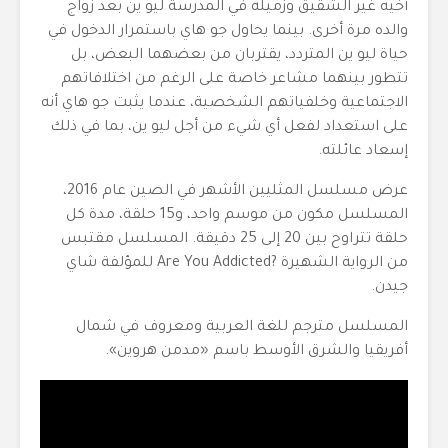
أخيه غير الشقيق وزميله في المدرسة ليو ين بعد زواج
والده مرة أخرى. بينما يحاول جو هاي باستمرار الدخول في
حياة ليو ين المتردد، يقتربان من بعضهما البعض، بل
تتطور بينهما مشاعر خاصة على الرغم من اختلافاتهم
الاجتماعية وخلفياتهم الشخصية، عندما يثبت جو هاي أنه
على استعداد لفعل أي شيء من أجل ليو ين، بما في ذلك
إسعاد عائلته.
عرض مسلسل المثليين الأشهر في الصين عام 2016،
المسلسل مكون من موسم واحد، و15 حلقة، مدة كل
حلقة تتراوح بين 20 إلى 25 دقيقة. المسلسل مقتبس
من الرواية الشهيرة ?Are You Addicted للمؤلفة شاي
جيدن.
المسلسل مترجم للغة العربية ومعروف في شمال
أفريقيا والشرق الأوسط باسم «مدمن هروين».