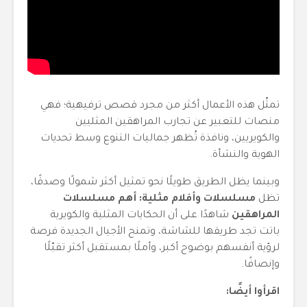
تمثّل هذه الأعمال أكثر من مجرد قصص ترفيهية؛ فهي
منصات للتعبير عن تجارب المراهقين المثليين
والكويريين، ونافذة تُظهر جماليات التنوع وسط تحديات
الهوية والنشأة.
وبينما يظل الطريق طويلًا نحو تمثيل أكثر شمولًا وصدقًا،
تظل
مسلسلات وأفلام مثلية: أهم مسلسلات
المراهقين
شاهدًا على أن الحكايات المثلية والكويرية
باتت تجد طريقها للشاشة، وتمنح الأجيال الجديدة فرصة
لرؤية أنفسهم بوضوح أكبر، وأملًا بمستقبل أكثر تقبّلًا
وإنصافًا.
اقرأوا أيضًا: