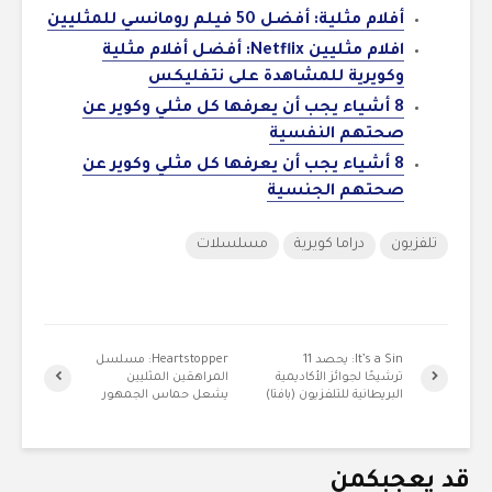
أفلام مثلية: أفضل 50 فيلم رومانسي للمثليين
افلام مثليين Netflix: أفضل أفلام مثلية
وكويرية للمشاهدة على نتفليكس
8 أشياء يجب أن يعرفها كل مثلي وكوير عن
صحتهم النفسية
8 أشياء يجب أن يعرفها كل مثلي وكوير عن
صحتهم الجنسية
تلفزيون
دراما كويرية
مسلسلات
It’s a Sin: يحصد 11
Heartstopper: مسلسل
ترشيحًا لجوائز الأكاديمية
المراهقين المثليين
البريطانية للتلفزيون (بافتا)
يشعل حماس الجمهور
قد يعجبكمن