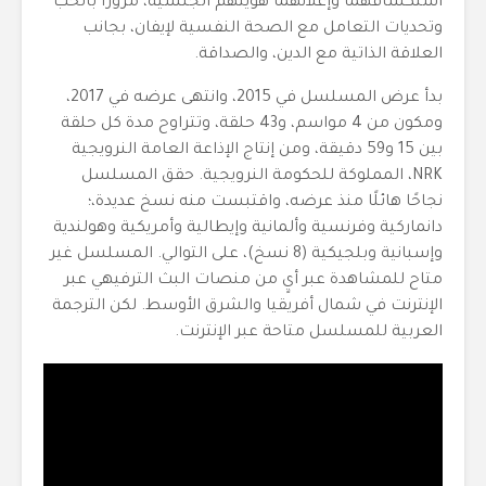
استكشافهما وإعلانهما هويتهم الجنسية، مرورًا بالحب
وتحديات التعامل مع الصحة النفسية لإيفان، بجانب
العلاقة الذاتية مع الدين، والصداقة.
بدأ عرض المسلسل في 2015، وانتهى عرضه في 2017،
ومكون من 4 مواسم، و43 حلقة، وتتراوح مدة كل حلقة
بين 15 و59 دقيقة، ومن إنتاج الإذاعة العامة النرويجية
NRK، المملوكة للحكومة النرويجية. حقق المسلسل
نجاحًا هائلًا منذ عرضه، واقتبست منه نسخ عديدة،؛
دانماركية وفرنسية وألمانية وإيطالية وأمريكية وهولندية
وإسبانية وبلجيكية (8 نسخ)، على التوالي. المسلسل غير
متاح للمشاهدة عبر أيٍ من منصات البث الترفيهي عبر
الإنترنت في شمال أفريقيا والشرق الأوسط. لكن الترجمة
العربية للمسلسل متاحة عبر الإنترنت.