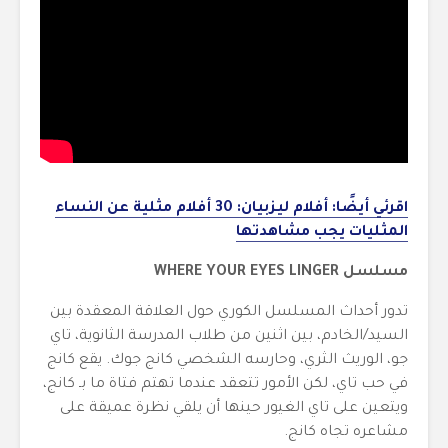
اقرئي أيضًا: أفلام ليزبيان: 30 أفلام مثلية عن النساء
المثليات يجب مشاهدتها
مسلسل WHERE YOUR EYES LINGER
تدور أحداث المسلسل الكوري حول العلاقة المعقدة بين
السيد/الخادم، بين اثنين من طلاب المدرسة الثانوية، تاي
جو، الوريث الثري، وحارسه الشخصي كانج جوك. يقع كانج
في حب تاي، لكن الأمور تتعقد عندما تهتم فتاة ما بـ كانج،
ويتعين على تاي الغيور حينها أن يلقي نظرة عميقة على
مشاعره تجاه كانج.