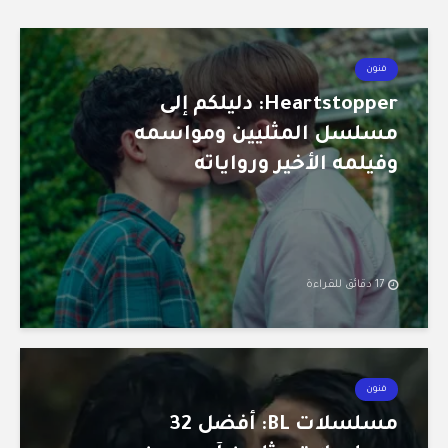
فنون
Heartstopper: دليلكم إلى
مسلسل المثليين ومواسمه
وفيلمه الأخير ورواياته
17 دقائق للقراءة
فنون
مسلسلات BL: أفضل 32