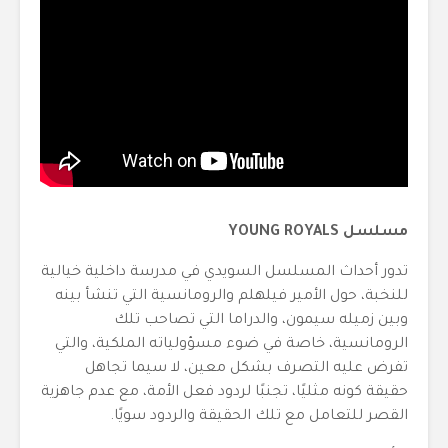
مسلسل YOUNG ROYALS
تدور أحداث المسلسل السويدي في مدرسة داخلية خيالية
للنخبة، حول الأمير فيلهلم والرومانسية التي تنشأ بينه
وبين زميله سيمون، والدراما التي تصاحب تلك
الرومانسية، خاصة في ضوء مسؤولياته الملكية، والتي
تفرض عليه التصرف بشكل معين، لا سيما تجاهل
حقيقة كونه مثليًا، تجنبًا لردود فعل الأمة، مع عدم جاهزية
القصر للتعامل مع تلك الحقيقة والردود سويًا.