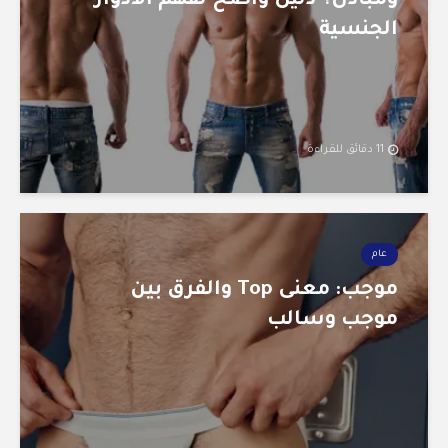
ومبادل؟ دليل واضح لفهم الأدوار
الجنسية
11 دقائق للقراءة
عام
موجب: معنى Top والفرق بين
موجب وسالب