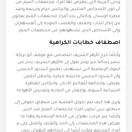
وحتى التريبة التي يتعرض لها أفراد مجتمعات الميم من
أن كون الأشخاص المثليين والترانس حرام وجريمة وضد
فطرة الإنسان. وبالتالي نجد أفراد مجتمعات الميم يعانون
من إنكار للذات والعنف والغضب الموجه إلى أنفسهم/ن
وإلى الأشخاص الذين يشبهونهم من مجتمعات الميم.
اصطفاف خطابات الكراهية
وأيضًا خرج الأزهر الشريف للتضامن مع موقف أبو تريكة
بنشر رسالة عبر تويتر تقول إن «الأزهر الشريف يحذر من
المواد الإعلامية التي تستهدف تطبيع الشذوذ الجنسي،
وأن الشذوذ الجنسي فاحشة منكرة، وانحلال أخلاقي
بغيض، ومخالفة لتعاليم الأديان، وانتكاس للفطرة
الانسانية السوية، وإمعان في المادية وتقديس الأهواء».
ونرى هنا كيف يتم تحويل القضية من منطلق حقوقي إلى
منطلق ديني ليكون أفراد مجتمعات الميم ضد الدين
وأيضًا غير مرحب بهم/ن في الديانة الإسلامية وهذا ما
يعرض هذه المجتمعات إلى النبذ والعنف والقتل على يد
أفراد المجتمع ويؤدى أيضًا إلى انتحارهم لأنهم/ن يرون