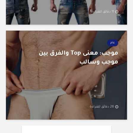
11 دقائق للقراءة
عام
موجب: معنى Top والفرق بين
موجب وسالب
26 دقائق للقراءة