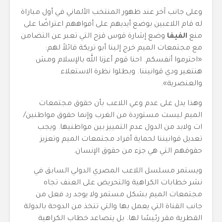
وعلى جانب آخر عند ظهور المنتخب الألماني في أول مباراة
له قام اللاعبين بوضع أيديهم على أفواههم اعتراضًا على
منع
الفيفا
وضع إشارة قوس قزح التي تعبر عن التضامن
مع مجتمعات الميم خرج إلينا أبو تريكة قائلاً لهم:
«احترموا أنفسكم. احنا قوم أعزنا الله بالإسلام ومش
هنتغير ودي قوانيننا. وبطلوا نظرة الاستعلاء
والعنصرية».
وهذا يدل على عدم وعي اللاعب بأن حقوق مجتمعات
الميم ليست مستوردة من الغرب وإنما حقوق مواطنين/
ات ولابد من الدول عدم التمييز بين مواطنيها. ويجب
تعديل قوانيننا لحماية أفراد مجتمعات الميم وتعزيز
حقوقهم التي هي جزء من حقوق الإنسان.
ويستمر مسلسل اللاعب المصري الدولي السابق في
نشر خطابات الكراهية والتحريض على العنف تجاه
مجتمعات الميم بشكل مستمر ولا يوجد رد فعل من
جانب القناة التي يعمل بها والتي تتخذ من الدوحة بالدولة
القطرية مقر رئيسًا لها. بل يتصاعد خطاب الكراهية