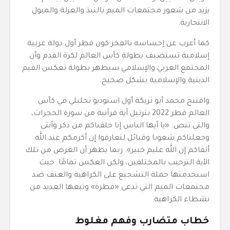
يزيد من شعور مجتمعات الميم بالنبذ والعزلة والميول
الانتحارية.
كما أعرب عن إحساسه بالفخر كون قطر أول دولة عربية
إسلامية تستضيف بطولة كأس العالم لكرة القدم وأن
المجتمع العربي والإسلامي سيظهر بطولة تعكس القيم
الدينية والإسلامية بشكل صحيح.
وافتتح محمد أبو تريكة أول استوديو تحليلي في كأس
العالم قطر 2022 بترتيل آية قرآنية من سورة الحجرات،
والتي تنص: «يا أيها الناس إنا خلقناكم من ذكر وأنثى
وجعلناكم شعوبا وقبائل لتعارفوا إن أكرمكم عند الله
أتقاكم إن الله عليم خبير». ربما يظهر أن الغرض من تلك
الآية الترحيب بالمختلفين، ولكن العكس تمامًا. حيث
استخدمتها حملة التشجيع على الكراهية والعنف ضد
مجتمعات الميم التي تدعى «فطرة» وتبعها العديد من
نشطاء الكراهية.
خطاب متضارب وفهم مغلوط