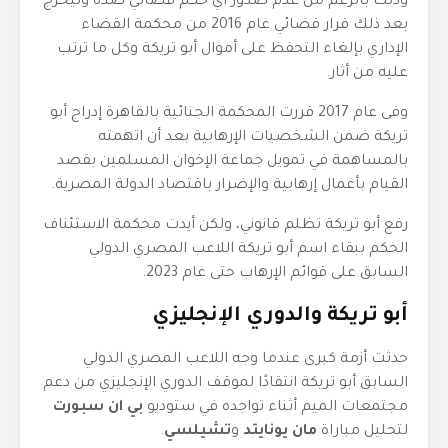
وذلك بالرغم من عدم صدور أي حكم قضائي ضده وليخرج
بعد ذلك قرار قضائي عام 2016 من محكمة القضاء
الإداري بإلغاء التحفظ على أموال أبو تريكة وكل ما ترتب
عليه من أثار.
وفى عام 2017 قررت المحكمة الجنائية بالقاهرة إدراج أبو
تريكة ضمن الشخصيات الإرهابية بعد أن اتهمته
بالمساهمة في تمويل جماعة الإخوان المسلمين بقصد
القيام بأعمال إرهابية والإضرار باقتصاد الدولة المصرية.
رفع أبو تريكة تظلم قانوني، ولكن أيدت محكمة الاستئناف
الحكم ببقاء اسم أبو تريكة اللاعب المصري الدولي
السابق على قوائم الإرهاب حتى عام 2023.
أبو تريكة والدوري الإنجليزي
حدثت أزمة كبرى عندما وجه اللاعب المصري الدولي
السابق أبو تريكة انتقادًا لموقف الدوري الإنجليزي من دعم
مجتمعات الميم أثناء تواجده في ستوديو
بي ان سبورت
لتحليل مباراة
مان يونايتد
و
تشيلسي
.