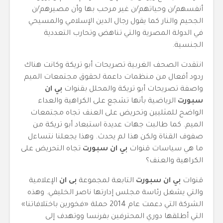
أنفسهم/ن وحياتهم/ن غير مرحب بها وأن مصيرهم/ن
الجحيم والنار كما يقول رجال الدين الإسلامي والمسيحي
في الدولة المصرية والتي تناهض وتحارب التعددية
الجنسية.
انتقدت الصحف الغربية تصريحات أبو تريكة وكانت هناك
ردود أفعال من منظمات داعمة لحقوق مجتمعات الميم
واصفة تصريحات أبو تريكة والمحلل بقنوات
بي ان
سبورت
الرياضية بأنها تشجع على الكراهية والعداء
الواضح للمثليين وتحريض على العنف تجاه مجتمعات
الميم. كما طالبت جهات عديدة استبعاد أبو تريكة من
صفوف القناة ولكن هذا لم يحدث. وهذا يجعلنا نتساءل
ما هي سياسات قنوات
بي ان سبورت
تجاه التحريض على
الكراهية والعنف؟
قنوات
بي ان سبورت
التابعة لمجموعة
بى ان
الإعلامية
والتي يشغل رئاسة مجلس إدارتها ناصر الخليفي. وهذه
الشركة التي دعمت عام 2014 حملة «فخورين باختلافاتنا»
التي أطلقها دوري المحترفين بفرنسا ووتهدف إلى