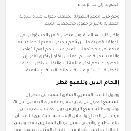
العقوبة إلى حد الإعدام.
ومع قرب موعد البطولة انطلقت دعوات كثيرة للدولة
القطرية باحترام حقوق مجتمعات الميم.
ولكن كانت هناك أقاويل متضاربة من المسؤولين في
الدولة القطرية ما بين أنهم يرحبون بجميع الجماهير بما
فيهم أفراد مجتمعات الميم وسيسمح لهم التواجد
والتعبير بحرية وسلام، وما بين أقاويل أخرى تقول إن
الحضور عليهم احترام العادات والتقاليد داخل الدولة
القطرية التي يتبع غالبية سكانها الديانة الإسلامية.
إقحام الدين وتلميع قطر
ويقول اللاعب المصري السابق المقيم في قطر إن
المجتمع العربي لن يغير دينه وعاداته وتقاليده من أجل 28
يومًا ومطالبًا جميع الزوار من دول العالم بالتعرف عن
قرب على الطباع والأخلاق الإسلامية. حيث يرى اللاعب أن
تلك الطباع والأخلاق تتقبل الرجال المغايرين فقط وليس
الرجال المثليين. وأنه لا مكان للرجال المثليين بينهم، مما