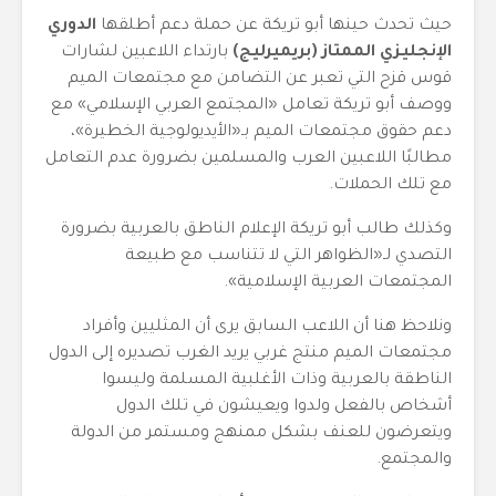
حيث تحدث حينها أبو تريكة عن حملة دعم أطلقها
الدوري
الإنجليزي الممتاز (بريميرليج)
بارتداء اللاعبين لشارات
قوس قزح التي تعبر عن التضامن مع مجتمعات الميم
ووصف أبو تريكة تعامل «المجتمع العربي الإسلامي» مع
دعم حقوق مجتمعات الميم بـ«الأيديولوجية الخطيرة»،
مطالبًا اللاعبين العرب والمسلمين بضرورة عدم التعامل
مع تلك الحملات.
وكذلك طالب أبو تريكة الإعلام الناطق بالعربية بضرورة
التصدي لـ«الظواهر التي لا تتناسب مع طبيعة
المجتمعات العربية الإسلامية».
ونلاحظ هنا أن اللاعب السابق يرى أن المثليين وأفراد
مجتمعات الميم منتج غربي يريد الغرب تصديره إلى الدول
الناطقة بالعربية وذات الأغلبية المسلمة وليسوا
أشخاص بالفعل ولدوا ويعيشون في تلك الدول
ويتعرضون للعنف بشكل ممنهج ومستمر من الدولة
والمجتمع.